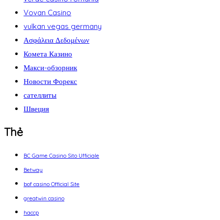
Vovan Casino
vulkan vegas germany
Ασφάλεια Δεδομένων
Комета Казино
Макси-обзорник
Новости Форекс
сателлиты
Швеция
Thẻ
BC Game Casino Sito Ufficiale
Betway
bof casino Official Site
greatwin casino
haccp