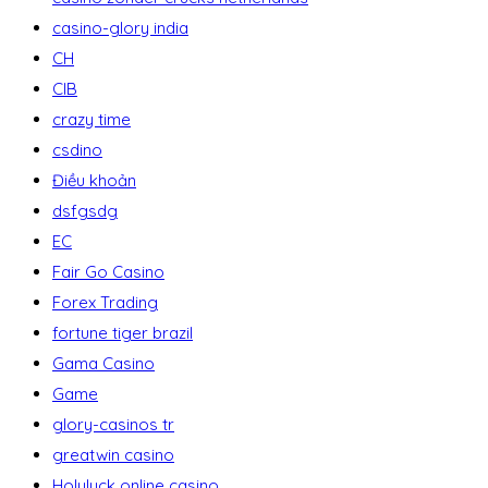
casino-glory india
CH
CIB
crazy time
csdino
Điều khoản
dsfgsdg
EC
Fair Go Casino
Forex Trading
fortune tiger brazil
Gama Casino
Game
glory-casinos tr
greatwin casino
Holyluck online casino