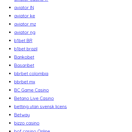
aviator IN
aviator ke
aviator mz
aviator ng
b1bet BR
b1bet brazil
Bankobet
Basaribet
bbrbet colombia
bbrbet mx
BC Game Casino
Betano Live Casino
betting utan svensk licens
Betway
bizzo casino
bof casino Online