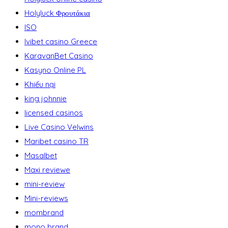
Holyluck Φρουτάκια
ISO
Ivibet casino Greece
KaravanBet Casino
Kasyno Online PL
Khiếu nại
king johnnie
licensed casinos
Live Casino Velwins
Maribet casino TR
Masalbet
Maxi reviewe
mini-review
Mini-reviews
mombrand
mono brand