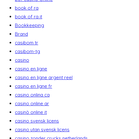
book of ra
book of ra it
Bookkeeping
Brand
casibom tr
casibom-tg
casino
casino en ligne
casino en ligne argent reel
casino en ligne fr
casino onlina ca
casino online ar
casinò online it
casino svensk licens
casino utan svensk licens
casino zonder crucks netherlands