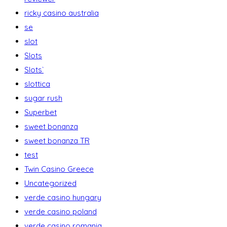
ricky casino australia
se
slot
Slots
Slots`
slottica
sugar rush
Superbet
sweet bonanza
sweet bonanza TR
test
Twin Casino Greece
Uncategorized
verde casino hungary
verde casino poland
verde casino romania