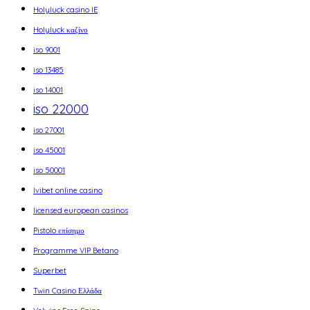
Holyluck casino IE
Holyluck καζίνο
iso 9001
iso 13485
iso 14001
iso 22000
iso 27001
iso 45001
iso 50001
Ivibet online casino
licensed european casinos
Pistolo επίσημο
Programme VIP Betano
Superbet
Twin Casino Ελλάδα