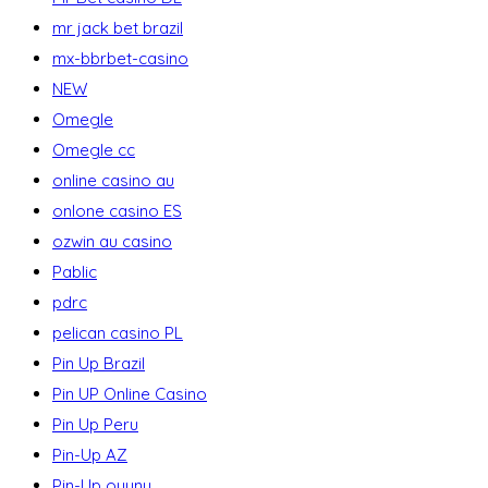
mr jack bet brazil
mx-bbrbet-casino
NEW
Omegle
Omegle cc
online casino au
onlone casino ES
ozwin au casino
Pablic
pdrc
pelican casino PL
Pin Up Brazil
Pin UP Online Casino
Pin Up Peru
Pin-Up AZ
Pin-Up oyunu