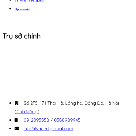
Velwins Free Spins
Προστασία
Trụ sở chính
Số 2F5, 171 Thái Hà, Láng hạ, Đống Đa, Hà Nội
(
Chỉ đường
)
0912095858
/
0388989945
info@vncertglobal.com