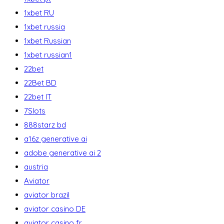
1xbet RU
1xbet russia
1xbet Russian
1xbet russian1
22bet
22Bet BD
22bet IT
7Slots
888starz bd
a16z generative ai
adobe generative ai 2
austria
Aviator
aviator brazil
aviator casino DE
aviator casino fr