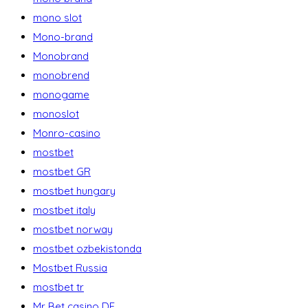
mono slot
Mono-brand
Monobrand
monobrend
monogame
monoslot
Monro-casino
mostbet
mostbet GR
mostbet hungary
mostbet italy
mostbet norway
mostbet ozbekistonda
Mostbet Russia
mostbet tr
Mr Bet casino DE