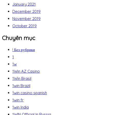
January 2021
December 2019
November 2019
October 2019
Chuyên mục
! Без рубрики
1
1w
1Win AZ Casino
1Win Brasil
1win Brazil
1win casino spanish
1win fr
1win India
1WIN Official In Russia