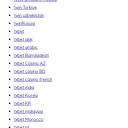
1win Turkiye
1win uzbekistan
1winRussia
1xbet
1xbet apk
1xbet arabic
1xbet Bangladesh
1xbet Casino AZ
1xbet casino BD
1xbet casino french
1xbet india
1xbet Korea
1xbet KR
1xbet malaysia
1xbet Morocco
1xbet pt