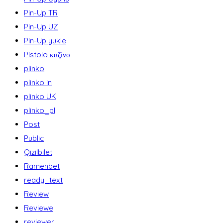
Pin-Up TR
Pin-Up UZ
Pin-Up yukle
Pistolo καζίνο
plinko
plinko in
plinko UK
plinko_pl
Post
Public
Qizilbilet
Ramenbet
ready_text
Review
Reviewe
reviewer