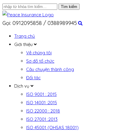
Gọi: 0912095858 / 0388989945
Trang chủ
Giới thiệu
Về chúng tôi
Sơ đồ tổ chức
Câu chuyện thành công
Đối tác
Dịch vụ
ISO 9001 : 2015
ISO 14001 :2015
ISO 22000 : 2018
ISO 27001 :2013
ISO 45001 (OHSAS 18001)