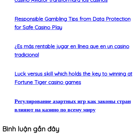
Responsible Gambling Tips from Data Protection
for Safe Casino Play
¿Es más rentable jugar en línea que en un casino
tradicional
Luck versus skill which holds the key to winning at
Fortune Tiger casino games
Регулирование азартных игр как законы стран
влияют на казино по всему миру
Bình luận gần đây