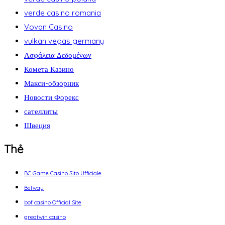
verde casino romania
Vovan Casino
vulkan vegas germany
Ασφάλεια Δεδομένων
Комета Казино
Макси-обзорник
Новости Форекс
сателлиты
Швеция
Thẻ
BC Game Casino Sito Ufficiale
Betway
bof casino Official Site
greatwin casino