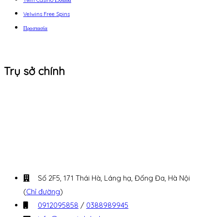
Velwins Free Spins
Προστασία
Trụ sở chính
Số 2F5, 171 Thái Hà, Láng hạ, Đống Đa, Hà Nội
(
Chỉ đường
)
0912095858
/
0388989945