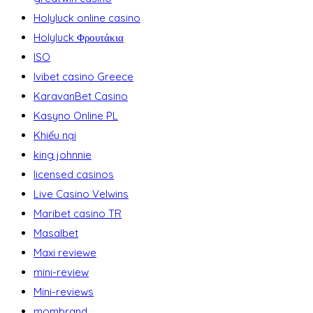
Holyluck online casino
Holyluck Φρουτάκια
ISO
Ivibet casino Greece
KaravanBet Casino
Kasyno Online PL
Khiếu nại
king johnnie
licensed casinos
Live Casino Velwins
Maribet casino TR
Masalbet
Maxi reviewe
mini-review
Mini-reviews
mombrand