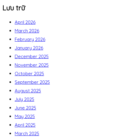
Lưu trữ
April 2026
March 2026
February 2026
January 2026
December 2025
November 2025
October 2025
September 2025
August 2025
July 2025
June 2025
May 2025
April 2025
March 2025