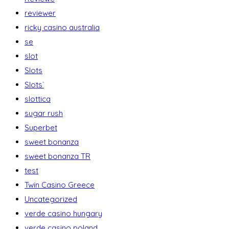
reviewer
ricky casino australia
se
slot
Slots
Slots`
slottica
sugar rush
Superbet
sweet bonanza
sweet bonanza TR
test
Twin Casino Greece
Uncategorized
verde casino hungary
verde casino poland