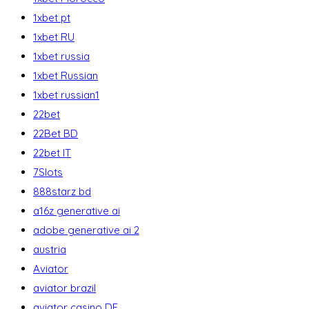
1xbet pt
1xbet RU
1xbet russia
1xbet Russian
1xbet russian1
22bet
22Bet BD
22bet IT
7Slots
888starz bd
a16z generative ai
adobe generative ai 2
austria
Aviator
aviator brazil
aviator casino DE