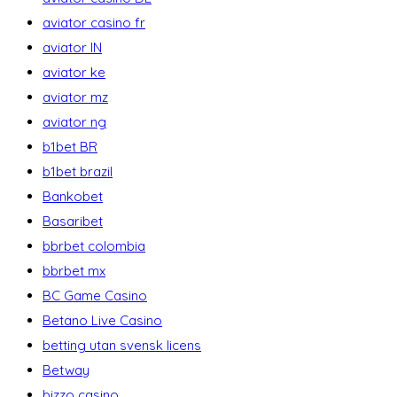
aviator casino fr
aviator IN
aviator ke
aviator mz
aviator ng
b1bet BR
b1bet brazil
Bankobet
Basaribet
bbrbet colombia
bbrbet mx
BC Game Casino
Betano Live Casino
betting utan svensk licens
Betway
bizzo casino