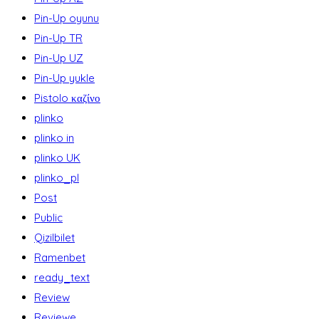
Pin-Up oyunu
Pin-Up TR
Pin-Up UZ
Pin-Up yukle
Pistolo καζίνο
plinko
plinko in
plinko UK
plinko_pl
Post
Public
Qizilbilet
Ramenbet
ready_text
Review
Reviewe