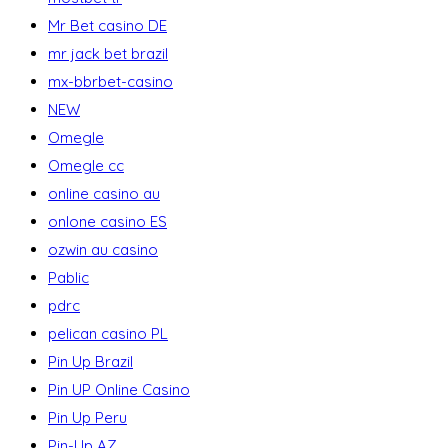
Mr Bet casino DE
mr jack bet brazil
mx-bbrbet-casino
NEW
Omegle
Omegle cc
online casino au
onlone casino ES
ozwin au casino
Pablic
pdrc
pelican casino PL
Pin Up Brazil
Pin UP Online Casino
Pin Up Peru
Pin-Up AZ