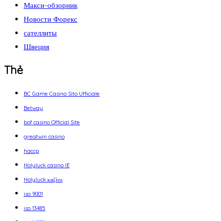
Макси-обзорник
Новости Форекс
сателлиты
Швеция
Thẻ
BC Game Casino Sito Ufficiale
Betway
bof casino Official Site
greatwin casino
haccp
Holyluck casino IE
Holyluck καζίνο
iso 9001
iso 13485