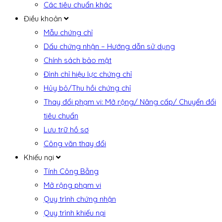
Các tiêu chuẩn khác
Điều khoản
Mẫu chứng chỉ
Dấu chứng nhận – Hướng dẫn sử dụng
Chính sách bảo mật
Đình chỉ hiệu lực chứng chỉ
Hủy bỏ/Thu hồi chứng chỉ
Thay đổi phạm vi: Mở rộng/ Nâng cấp/ Chuyển đổi
tiêu chuẩn
Lưu trữ hồ sơ
Công văn thay đổi
Khiếu nại
Tính Công Bằng
Mở rộng phạm vi
Quy trình chứng nhận
Quy trình khiếu nại