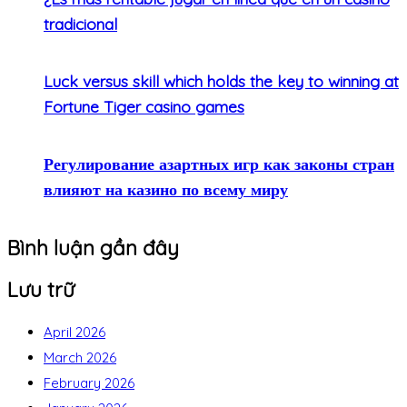
tradicional
Luck versus skill which holds the key to winning at
Fortune Tiger casino games
Регулирование азартных игр как законы стран
влияют на казино по всему миру
Bình luận gần đây
Lưu trữ
April 2026
March 2026
February 2026