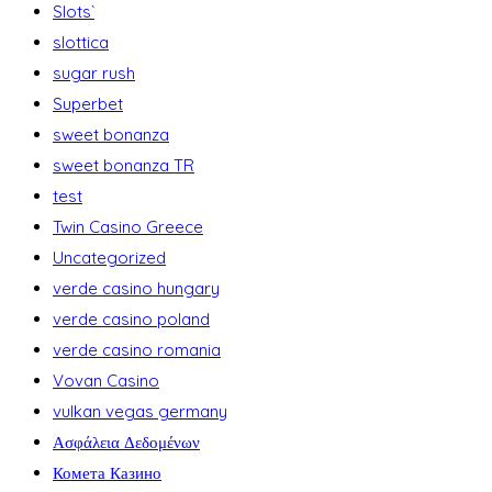
Slots`
slottica
sugar rush
Superbet
sweet bonanza
sweet bonanza TR
test
Twin Casino Greece
Uncategorized
verde casino hungary
verde casino poland
verde casino romania
Vovan Casino
vulkan vegas germany
Ασφάλεια Δεδομένων
Комета Казино