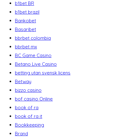
b1bet BR
b1bet brazil
Bankobet
Basaribet
bbrbet colombia
bbrbet mx
BC Game Casino
Betano Live Casino
betting utan svensk licens
Betway
bizzo casino
bof casino Online
book of ra
book of ra it
Bookkeeping
Brand