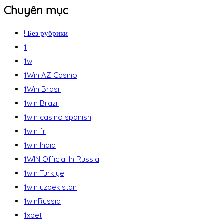
Chuyên mục
! Без рубрики
1
1w
1Win AZ Casino
1Win Brasil
1win Brazil
1win casino spanish
1win fr
1win India
1WIN Official In Russia
1win Turkiye
1win uzbekistan
1winRussia
1xbet