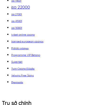
iso 14001
iso 22000
iso 27001
iso 45001
iso 50001
Ivibet online casino
licensed european casinos
Pistolo επίσημο
Programme VIP Betano
Superbet
Twin Casino Ελλάδα
Velwins Free Spins
Προστασία
Trụ sở chính