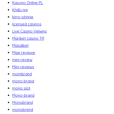
Kasyno Online PL
Khiếu nại
king johnnie
licensed casinos
Live Casino Velwins
Maribet casino TR
Masalbet
Maxi reviewe
mini-review
Mini-reviews
mombrand
mono brand
mono slot
Mono-brand
Monobrand
monobrend