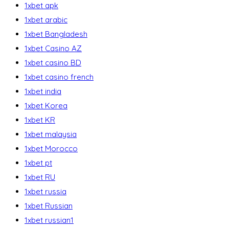
1xbet apk
1xbet arabic
1xbet Bangladesh
1xbet Casino AZ
1xbet casino BD
1xbet casino french
1xbet india
1xbet Korea
1xbet KR
1xbet malaysia
1xbet Morocco
1xbet pt
1xbet RU
1xbet russia
1xbet Russian
1xbet russian1