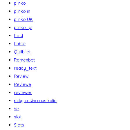
plinko
plinko in
plinko UK
plinko_pl
Post
Public
Qizilbilet
Ramenbet
ready_text
Review
Reviewe
reviewer
ricky casino australia
se
slot
Slots