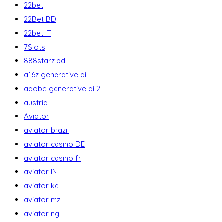
22bet
22Bet BD
22bet IT
7Slots
888starz bd
a16z generative ai
adobe generative ai 2
austria
Aviator
aviator brazil
aviator casino DE
aviator casino fr
aviator IN
aviator ke
aviator mz
aviator ng