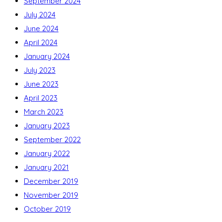
September 2024
July 2024
June 2024
April 2024
January 2024
July 2023
June 2023
April 2023
March 2023
January 2023
September 2022
January 2022
January 2021
December 2019
November 2019
October 2019