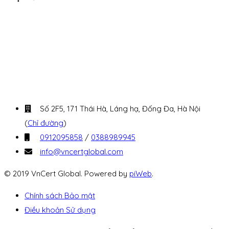
Số 2F5, 171 Thái Hà, Láng hạ, Đống Đa, Hà Nội
(
Chỉ đường
)
0912095858
/
0388989945
info@vncertglobal.com
© 2019 VnCert Global. Powered by
piWeb
.
Chính sách Bảo mật
Điều khoản Sử dụng