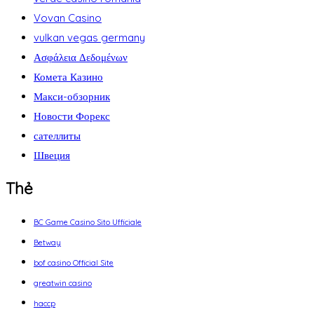
Vovan Casino
vulkan vegas germany
Ασφάλεια Δεδομένων
Комета Казино
Макси-обзорник
Новости Форекс
сателлиты
Швеция
Thẻ
BC Game Casino Sito Ufficiale
Betway
bof casino Official Site
greatwin casino
haccp