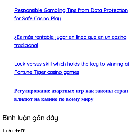
Responsible Gambling Tips from Data Protection
for Safe Casino Play
¿Es más rentable jugar en línea que en un casino
tradicional
Luck versus skill which holds the key to winning at
Fortune Tiger casino games
Регулирование азартных игр как законы стран
влияют на казино по всему миру
Bình luận gần đây
Lưu trữ