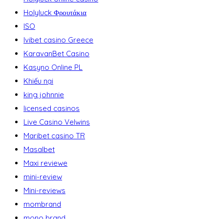
Holyluck Φρουτάκια
ISO
Ivibet casino Greece
KaravanBet Casino
Kasyno Online PL
Khiếu nại
king johnnie
licensed casinos
Live Casino Velwins
Maribet casino TR
Masalbet
Maxi reviewe
mini-review
Mini-reviews
mombrand
mono brand