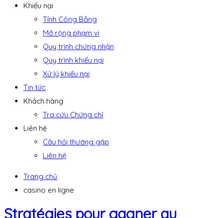
Khiếu nại
Tính Công Bằng
Mở rộng phạm vi
Quy trình chứng nhận
Quy trình khiếu nại
Xử lý khiếu nại
Tin tức
Khách hàng
Tra cứu Chứng chỉ
Liên hệ
Câu hỏi thường gặp
Liên hệ
Trang chủ
casino en ligne
Stratégies pour gagner au