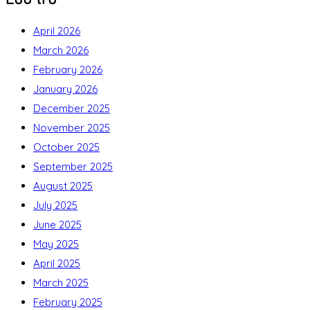
April 2026
March 2026
February 2026
January 2026
December 2025
November 2025
October 2025
September 2025
August 2025
July 2025
June 2025
May 2025
April 2025
March 2025
February 2025