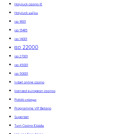
Holyluck casino IE
Holyluck καζίνο
iso 9001
iso 13485
iso 14001
iso 22000
iso 27001
iso 45001
iso 50001
Ivibet online casino
licensed european casinos
Pistolo επίσημο
Programme VIP Betano
Superbet
Twin Casino Ελλάδα