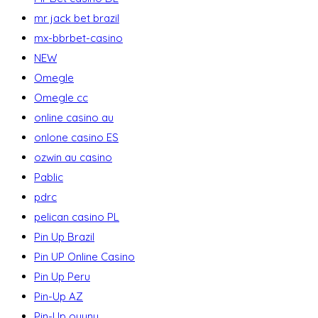
mr jack bet brazil
mx-bbrbet-casino
NEW
Omegle
Omegle cc
online casino au
onlone casino ES
ozwin au casino
Pablic
pdrc
pelican casino PL
Pin Up Brazil
Pin UP Online Casino
Pin Up Peru
Pin-Up AZ
Pin-Up oyunu