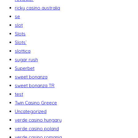
ricky casino australia
se
slot
Slots
Slots`
slottica
sugar rush
Superbet
sweet bonanza
sweet bonanza TR
test
Twin Casino Greece
Uncategorized
verde casino hungary
verde casino poland
verde casino romania