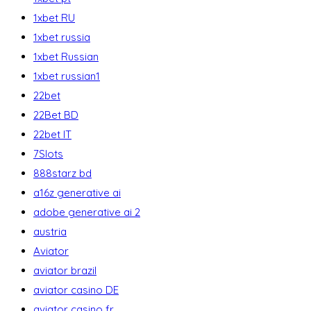
1xbet RU
1xbet russia
1xbet Russian
1xbet russian1
22bet
22Bet BD
22bet IT
7Slots
888starz bd
a16z generative ai
adobe generative ai 2
austria
Aviator
aviator brazil
aviator casino DE
aviator casino fr