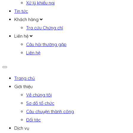
Xử lý khiếu nại
Tin tức
Khách hàng
Tra cứu Chứng chỉ
Liên hệ
Câu hỏi thường gặp
Liên hệ
Trang chủ
Giới thiệu
Về chúng tôi
Sơ đồ tổ chức
Câu chuyện thành công
Đối tác
Dịch vụ