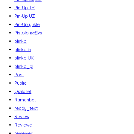
Pin-Up TR
Pin-Up UZ
Pin-Up yukle
Pistolo καζίνο
plinko
plinko in
plinko UK
plinko_pl
Post
Public
Qizilbilet
Ramenbet
ready_text
Review
Reviewe
reviewer