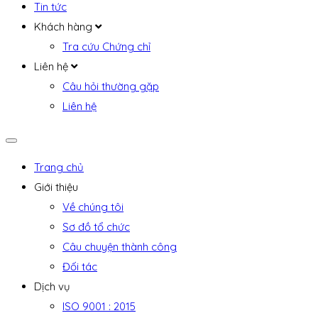
Tin tức
Khách hàng
Tra cứu Chứng chỉ
Liên hệ
Câu hỏi thường gặp
Liên hệ
Trang chủ
Giới thiệu
Về chúng tôi
Sơ đồ tổ chức
Câu chuyện thành công
Đối tác
Dịch vụ
ISO 9001 : 2015