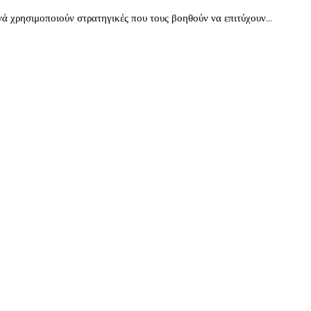
ρησιμοποιούν στρατηγικές που τους βοηθούν να επιτύχουν...