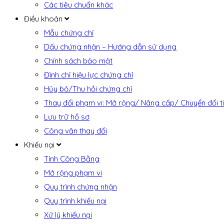
Các tiêu chuẩn khác
Điều khoản
Mẫu chứng chỉ
Dấu chứng nhận – Hướng dẫn sử dụng
Chính sách bảo mật
Đình chỉ hiệu lực chứng chỉ
Hủy bỏ/Thu hồi chứng chỉ
Thay đổi phạm vi: Mở rộng/ Nâng cấp/ Chuyển đổi t
Lưu trữ hồ sơ
Công văn thay đổi
Khiếu nại
Tính Công Bằng
Mở rộng phạm vi
Quy trình chứng nhận
Quy trình khiếu nại
Xử lý khiếu nại