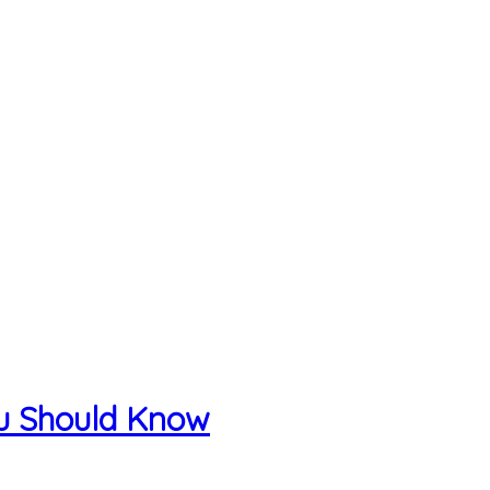
u Should Know