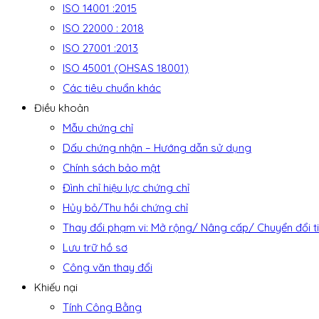
ISO 14001 :2015
ISO 22000 : 2018
ISO 27001 :2013
ISO 45001 (OHSAS 18001)
Các tiêu chuẩn khác
Điều khoản
Mẫu chứng chỉ
Dấu chứng nhận – Hướng dẫn sử dụng
Chính sách bảo mật
Đình chỉ hiệu lực chứng chỉ
Hủy bỏ/Thu hồi chứng chỉ
Thay đổi phạm vi: Mở rộng/ Nâng cấp/ Chuyển đổi t
Lưu trữ hồ sơ
Công văn thay đổi
Khiếu nại
Tính Công Bằng