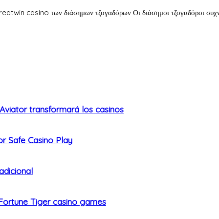
win casino των διάσημων τζογαδόρων Οι διάσημοι τζογαδόροι συχνά χ
Aviator transformará los casinos
or Safe Casino Play
adicional
t Fortune Tiger casino games