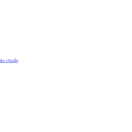
iêu chuẩn