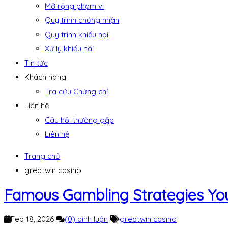
Mở rộng phạm vi
Quy trình chứng nhận
Quy trình khiếu nại
Xử lý khiếu nại
Tin tức
Khách hàng
Tra cứu Chứng chỉ
Liên hệ
Câu hỏi thường gặp
Liên hệ
Trang chủ
greatwin casino
Famous Gambling Strategies Yo
Feb 18, 2026
(0) bình luận
greatwin casino