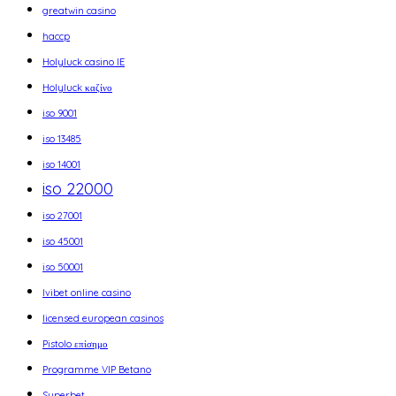
greatwin casino
haccp
Holyluck casino IE
Holyluck καζίνο
iso 9001
iso 13485
iso 14001
iso 22000
iso 27001
iso 45001
iso 50001
Ivibet online casino
licensed european casinos
Pistolo επίσημο
Programme VIP Betano
Superbet