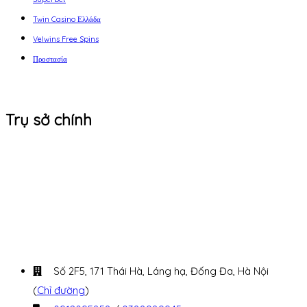
Twin Casino Ελλάδα
Velwins Free Spins
Προστασία
Trụ sở chính
Số 2F5, 171 Thái Hà, Láng hạ, Đống Đa, Hà Nội
(
Chỉ đường
)