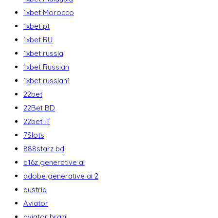
1xbet Morocco
1xbet pt
1xbet RU
1xbet russia
1xbet Russian
1xbet russian1
22bet
22Bet BD
22bet IT
7Slots
888starz bd
a16z generative ai
adobe generative ai 2
austria
Aviator
aviator brazil