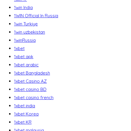
1win India
1WIN Official In Russia
1win Turkiye
1win uzbekistan
1winRussia
1xbet
1xbet apk
1xbet arabic
1xbet Bangladesh
1xbet Casino AZ
1xbet casino BD
1xbet casino french
1xbet india
1xbet Korea
1xbet KR
1xbet malaysia