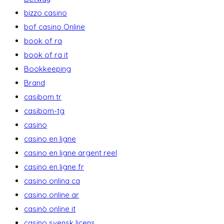
bizzo casino
bof casino Online
book of ra
book of ra it
Bookkeeping
Brand
casibom tr
casibom-tg
casino
casino en ligne
casino en ligne argent reel
casino en ligne fr
casino onlina ca
casino online ar
casinò online it
casino svensk licens