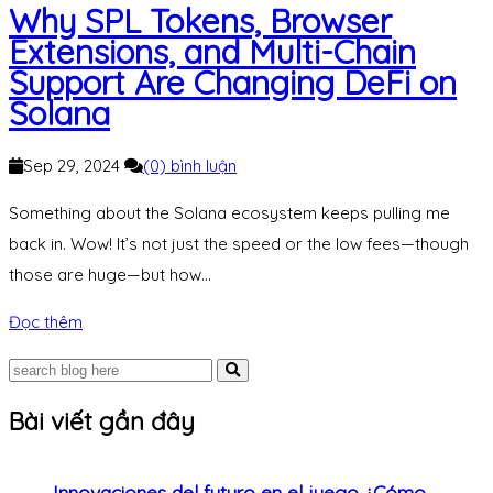
Why SPL Tokens, Browser
Extensions, and Multi-Chain
Support Are Changing DeFi on
Solana
Sep 29, 2024
(0) bình luận
Something about the Solana ecosystem keeps pulling me
back in. Wow! It’s not just the speed or the low fees—though
those are huge—but how...
Đọc thêm
Bài viết gần đây
Innovaciones del futuro en el juego ¿Cómo