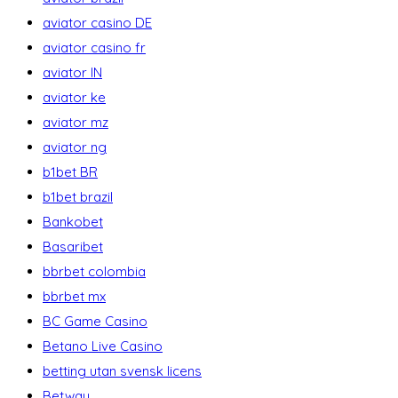
aviator casino DE
aviator casino fr
aviator IN
aviator ke
aviator mz
aviator ng
b1bet BR
b1bet brazil
Bankobet
Basaribet
bbrbet colombia
bbrbet mx
BC Game Casino
Betano Live Casino
betting utan svensk licens
Betway