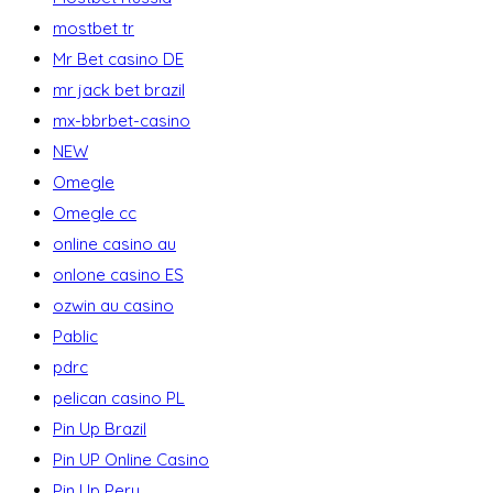
mostbet tr
Mr Bet casino DE
mr jack bet brazil
mx-bbrbet-casino
NEW
Omegle
Omegle cc
online casino au
onlone casino ES
ozwin au casino
Pablic
pdrc
pelican casino PL
Pin Up Brazil
Pin UP Online Casino
Pin Up Peru