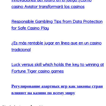
casino Aviator transformará los casinos
Responsible Gambling Tips from Data Protection
for Safe Casino Play
¿Es más rentable jugar en línea que en un casino
tradicional
Luck versus skill which holds the key to winning at
Fortune Tiger casino games
Регулирование азартных игр как законы стран
влияют на казино по всему миру