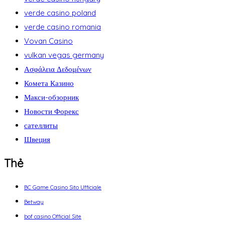
verde casino poland
verde casino romania
Vovan Casino
vulkan vegas germany
Ασφάλεια Δεδομένων
Комета Казино
Макси-обзорник
Новости Форекс
сателлиты
Швеция
Thẻ
BC Game Casino Sito Ufficiale
Betway
bof casino Official Site