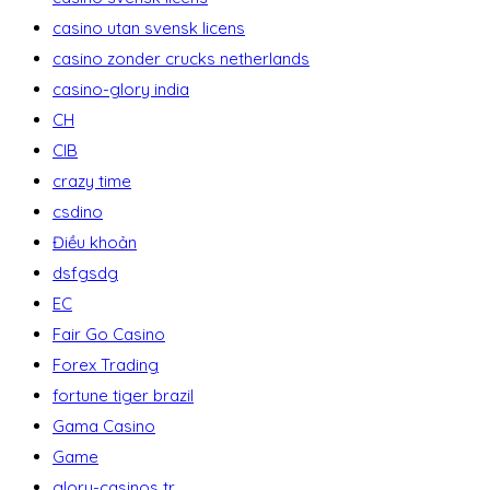
casino utan svensk licens
casino zonder crucks netherlands
casino-glory india
CH
CIB
crazy time
csdino
Điều khoản
dsfgsdg
EC
Fair Go Casino
Forex Trading
fortune tiger brazil
Gama Casino
Game
glory-casinos tr