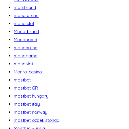
mombrand
mono brand
mono slot
Mono-brand
Monobrand
monobrend
monogame
monoslot
Monro-casino
mostbet
mostbet GR
mostbet hungary
mostbet italy
mostbet norway
mostbet ozbekistonda
Mostbet Russia