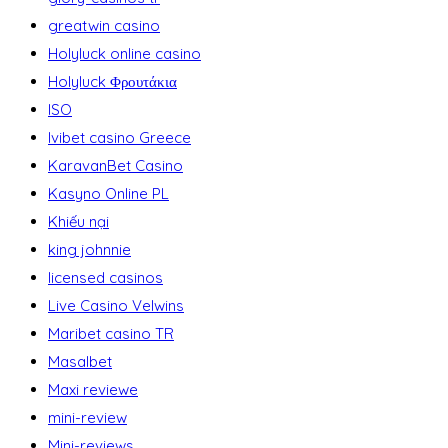
greatwin casino
Holyluck online casino
Holyluck Φρουτάκια
ISO
Ivibet casino Greece
KaravanBet Casino
Kasyno Online PL
Khiếu nại
king johnnie
licensed casinos
Live Casino Velwins
Maribet casino TR
Masalbet
Maxi reviewe
mini-review
Mini-reviews