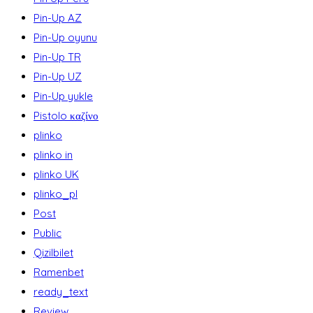
Pin-Up AZ
Pin-Up oyunu
Pin-Up TR
Pin-Up UZ
Pin-Up yukle
Pistolo καζίνο
plinko
plinko in
plinko UK
plinko_pl
Post
Public
Qizilbilet
Ramenbet
ready_text
Review