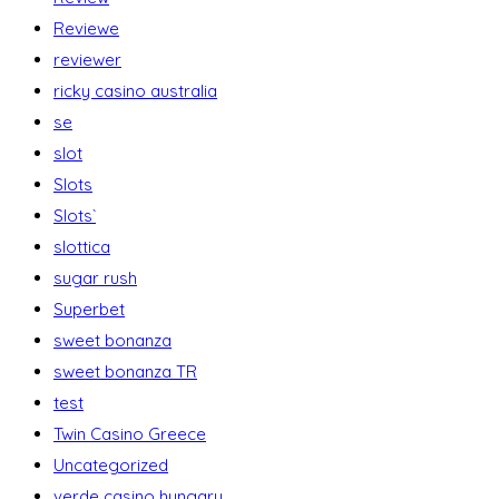
Reviewe
reviewer
ricky casino australia
se
slot
Slots
Slots`
slottica
sugar rush
Superbet
sweet bonanza
sweet bonanza TR
test
Twin Casino Greece
Uncategorized
verde casino hungary