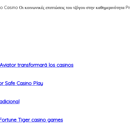
asino Οι κοινωνικές επιπτώσεις του τζόγου στην καθημερινότητα Pistol
Aviator transformará los casinos
or Safe Casino Play
adicional
t Fortune Tiger casino games