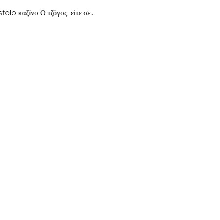
o καζίνο Ο τζόγος, είτε σε...