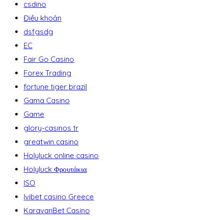
csdino
Điều khoản
dsfgsdg
EC
Fair Go Casino
Forex Trading
fortune tiger brazil
Gama Casino
Game
glory-casinos tr
greatwin casino
Holyluck online casino
Holyluck Φρουτάκια
ISO
Ivibet casino Greece
KaravanBet Casino