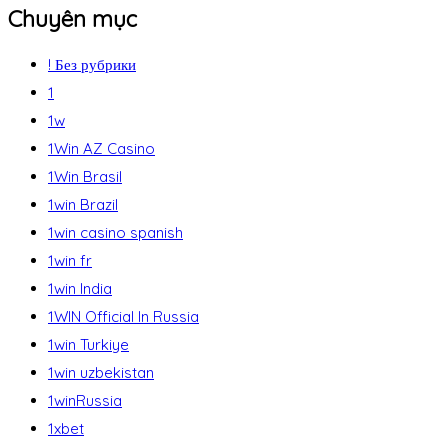
Chuyên mục
! Без рубрики
1
1w
1Win AZ Casino
1Win Brasil
1win Brazil
1win casino spanish
1win fr
1win India
1WIN Official In Russia
1win Turkiye
1win uzbekistan
1winRussia
1xbet