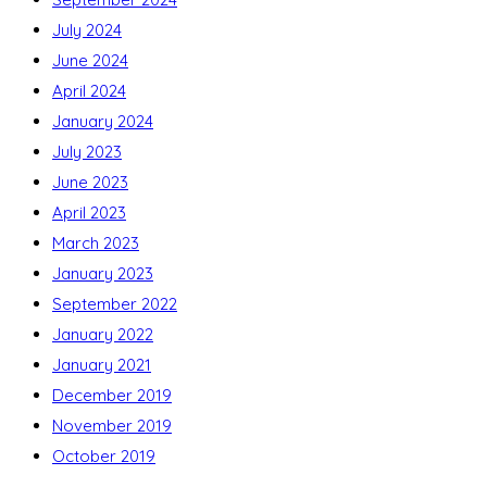
July 2024
June 2024
April 2024
January 2024
July 2023
June 2023
April 2023
March 2023
January 2023
September 2022
January 2022
January 2021
December 2019
November 2019
October 2019