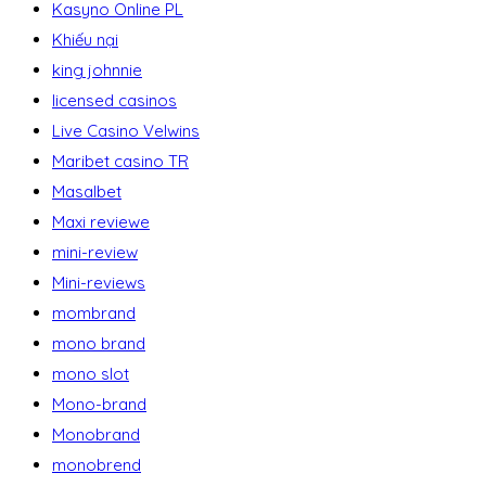
Kasyno Online PL
Khiếu nại
king johnnie
licensed casinos
Live Casino Velwins
Maribet casino TR
Masalbet
Maxi reviewe
mini-review
Mini-reviews
mombrand
mono brand
mono slot
Mono-brand
Monobrand
monobrend