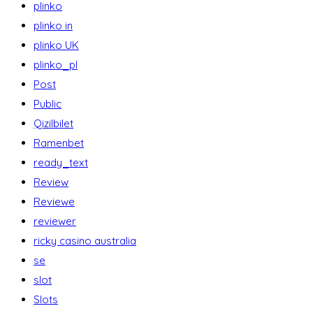
plinko
plinko in
plinko UK
plinko_pl
Post
Public
Qizilbilet
Ramenbet
ready_text
Review
Reviewe
reviewer
ricky casino australia
se
slot
Slots