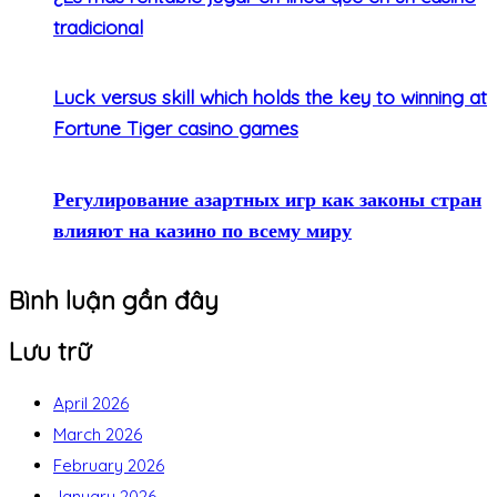
tradicional
Luck versus skill which holds the key to winning at
Fortune Tiger casino games
Регулирование азартных игр как законы стран
влияют на казино по всему миру
Bình luận gần đây
Lưu trữ
April 2026
March 2026
February 2026
January 2026