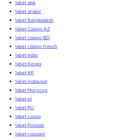
1xbet apk
1xbet arabic
1xbet Bangladesh
1xbet Casino AZ
1xbet casino BD
1xbet casino french
1xbet india
1xbet Korea
1xbet KR
1xbet malaysia
1xbet Morocco
1xbet pt
1xbet RU
1xbet russia
1xbet Russian
1xbet russian1