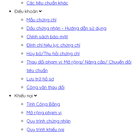
Các tiêu chuẩn khác
Điều khoản
Mẫu chứng chỉ
Dấu chứng nhận – Hướng dẫn sử dụng
Chính sách bảo mật
Đình chỉ hiệu lực chứng chỉ
Hủy bỏ/Thu hồi chứng chỉ
Thay đổi phạm vi: Mở rộng/ Nâng cấp/ Chuyển đổi
tiêu chuẩn
Lưu trữ hồ sơ
Công văn thay đổi
Khiếu nại
Tính Công Bằng
Mở rộng phạm vi
Quy trình chứng nhận
Quy trình khiếu nại