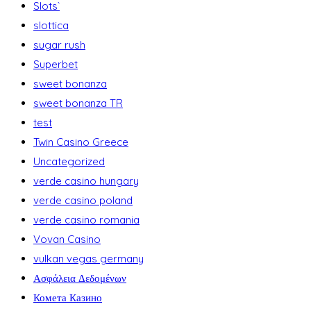
Slots`
slottica
sugar rush
Superbet
sweet bonanza
sweet bonanza TR
test
Twin Casino Greece
Uncategorized
verde casino hungary
verde casino poland
verde casino romania
Vovan Casino
vulkan vegas germany
Ασφάλεια Δεδομένων
Комета Казино