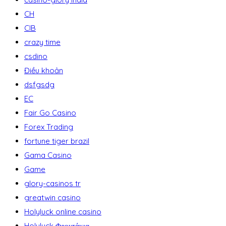
CH
CIB
crazy time
csdino
Điều khoản
dsfgsdg
EC
Fair Go Casino
Forex Trading
fortune tiger brazil
Gama Casino
Game
glory-casinos tr
greatwin casino
Holyluck online casino
Holyluck Φρουτάκια