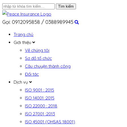
Gọi: 0912095858 / 0388989945
Trang chủ
Giới thiệu
Về chúng tôi
Sơ đồ tổ chức
Câu chuyện thành công
Đối tác
Dịch vụ
ISO 9001 : 2015
ISO 14001 :2015
ISO 22000 : 2018
ISO 27001 :2013
ISO 45001 (OHSAS 18001)