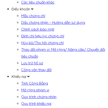
Các tiêu chuẩn khác
Điều khoản
Mẫu chứng chỉ
Dấu chứng nhận – Hướng dẫn sử dụng
Chính sách bảo mật
Đình chỉ hiệu lực chứng chỉ
Hủy bỏ/Thu hồi chứng chỉ
Thay đổi phạm vi: Mở rộng/ Nâng cấp/ Chuyển đổi
tiêu chuẩn
Lưu trữ hồ sơ
Công văn thay đổi
Khiếu nại
Tính Công Bằng
Mở rộng phạm vi
Quy trình chứng nhận
Quy trình khiếu nại