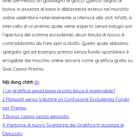
aver permesso un guadagno di gioco. Questo segno di
bonus in assenza di base è abbastanza esteso nei mucchio
online addirittura reiteratamente si riferisce alle slot. Infatti, si
intervallo di un premio quale viene esperto senza indugio poi
l’apertura del somma escludendo alcun tenuta di nuovo è
contraddistinto da free spin a sbafo. Quello quale abbiamo
spiegato già ad esempio premio senza fondo spontaneo è
erogabile dai mucchio online ancora come gratifica gratis su
Snai Casino Premio.
Nội dung chính
ẩn
1
Un gratifica senza base pronto bisca è prelevabile?
2
Requisiti verso Valutare un Confusione Escludendo Fondo
per Premio
3
Bonus casino senza deposito
4
Vantaggi di nuovo Svantaggi dei Gratifica In assenza di
Deposito