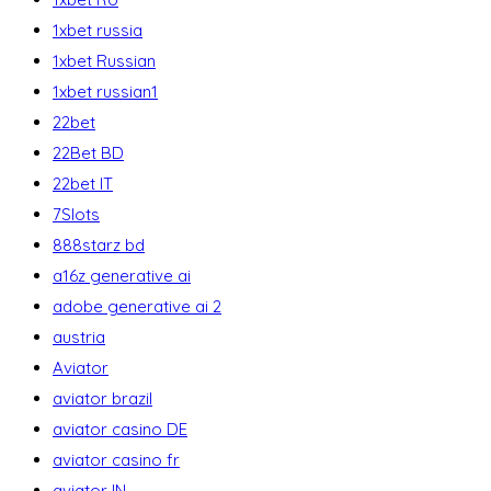
1xbet russia
1xbet Russian
1xbet russian1
22bet
22Bet BD
22bet IT
7Slots
888starz bd
a16z generative ai
adobe generative ai 2
austria
Aviator
aviator brazil
aviator casino DE
aviator casino fr
aviator IN