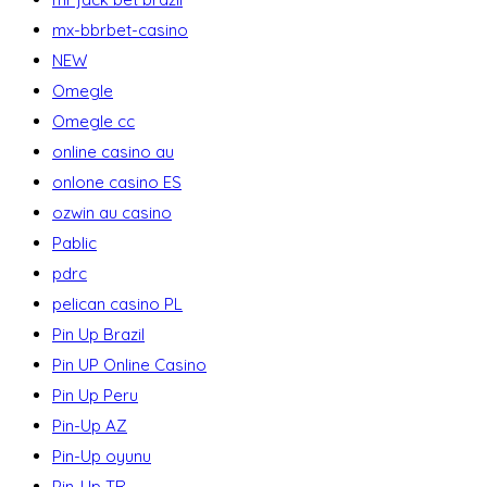
mx-bbrbet-casino
NEW
Omegle
Omegle cc
online casino au
onlone casino ES
ozwin au casino
Pablic
pdrc
pelican casino PL
Pin Up Brazil
Pin UP Online Casino
Pin Up Peru
Pin-Up AZ
Pin-Up oyunu
Pin-Up TR