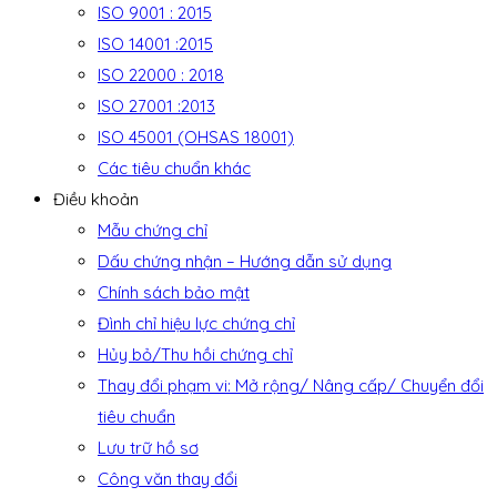
ISO 9001 : 2015
ISO 14001 :2015
ISO 22000 : 2018
ISO 27001 :2013
ISO 45001 (OHSAS 18001)
Các tiêu chuẩn khác
Điều khoản
Mẫu chứng chỉ
Dấu chứng nhận – Hướng dẫn sử dụng
Chính sách bảo mật
Đình chỉ hiệu lực chứng chỉ
Hủy bỏ/Thu hồi chứng chỉ
Thay đổi phạm vi: Mở rộng/ Nâng cấp/ Chuyển đổi
tiêu chuẩn
Lưu trữ hồ sơ
Công văn thay đổi