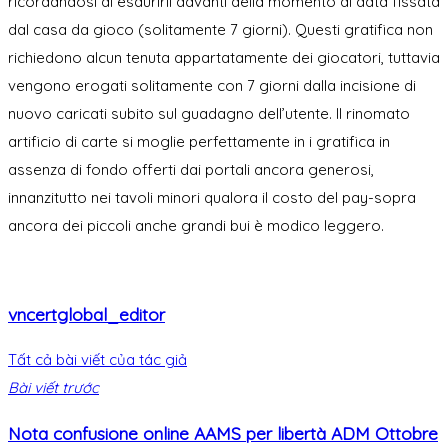
ricordandosi di esaurirli davanti della momento di data fissata
dal casa da gioco (solitamente 7 giorni). Questi gratifica non
richiedono alcun tenuta appartatamente dei giocatori, tuttavia
vengono erogati solitamente con 7 giorni dalla incisione di
nuovo caricati subito sul guadagno dell’utente. Il rinomato
artificio di carte si moglie perfettamente in i gratifica in
assenza di fondo offerti dai portali ancora generosi,
innanzitutto nei tavoli minori qualora il costo del pay-sopra
ancora dei piccoli anche grandi bui è modico leggero.
vncertglobal_editor
Tất cả bài viết của tác giả
Bài viết trước
Nota confusione online AAMS per libertà ADM Ottobre