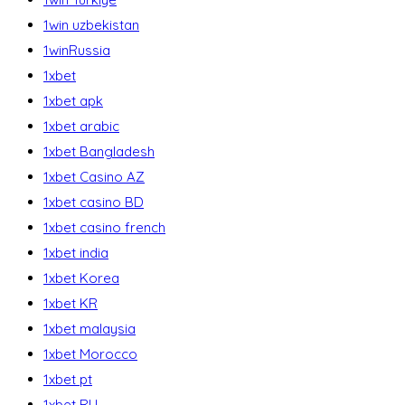
1win uzbekistan
1winRussia
1xbet
1xbet apk
1xbet arabic
1xbet Bangladesh
1xbet Casino AZ
1xbet casino BD
1xbet casino french
1xbet india
1xbet Korea
1xbet KR
1xbet malaysia
1xbet Morocco
1xbet pt
1xbet RU