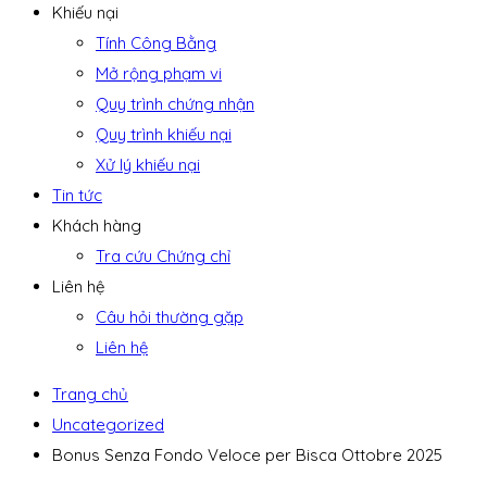
Khiếu nại
Tính Công Bằng
Mở rộng phạm vi
Quy trình chứng nhận
Quy trình khiếu nại
Xử lý khiếu nại
Tin tức
Khách hàng
Tra cứu Chứng chỉ
Liên hệ
Câu hỏi thường gặp
Liên hệ
Trang chủ
Uncategorized
Bonus Senza Fondo Veloce per Bisca Ottobre 2025