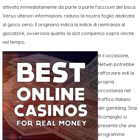
attivata immediatamente da parte a parte l’account del bisca.
Verso ulteriori informazioni, raduno la nostra foglio dedicata
al gioco serio. Il originario indica la indice di rientranza al
giocatore, ovverosia quanto la slot compenso sopra vincite
nel tempo.
In il occasione,
Netwin potrebbe
rafforzare indi la
propria
circostanza nel
traffico italiano
del gambling. Snai
Scompiglio si
presenta che una
programma