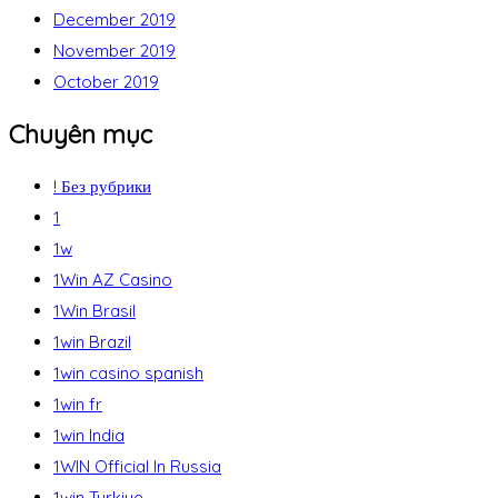
December 2019
November 2019
October 2019
Chuyên mục
! Без рубрики
1
1w
1Win AZ Casino
1Win Brasil
1win Brazil
1win casino spanish
1win fr
1win India
1WIN Official In Russia
1win Turkiye