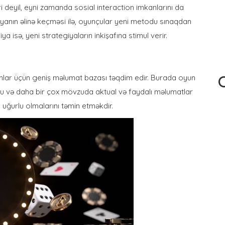
iri deyil, eyni zamanda sosial interaction imkanlarını da
giyanın əlinə keçməsi ilə, oyunçular yeni metodu sınaqdan
ya isə, yeni strategiyaların inkişafına stimul verir.
sanlar üçün geniş məlumat bazası təqdim edir. Burada oyun
rolu və daha bir çox mövzuda aktual və faydalı məlumatlar
 uğurlu olmalarını təmin etməkdir.