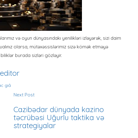
mız və oyun dünyasındakı yenilikləri izləyərək, sizi daim
r sualınız olarsa, mütəxəssislərimiz sizə kömək etməyə
liklər burada sizləri gözləyir.
editor
ác giả
Next Post
Cazibədar dünyada kazino
təcrübəsi Uğurlu taktika və
strategiyalar