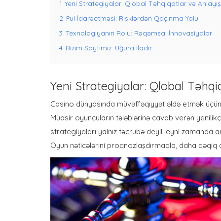
1
Yeni Strategiyalar: Qlobal Təhqiqatlar və Anlayış
2
Pul İdarəetməsi: Risklərdən Qaçınma Yolu
3
Texnologiyanın Rolu: Rəqəmsal İnnovasiyalar
4
Bizim Saytımız: Uğura İladır
Yeni Strategiyalar: Qlobal Təhqi
Casino dünyasında müvəffəqiyyət əldə etmək üçün ye
Müasir oyunçuların tələblərinə cavab verən yenilikç
strategiyaları yalnız təcrübə deyil, eyni zamanda a
Oyun nəticələrini proqnozlaşdırmaqla, daha dəqiq