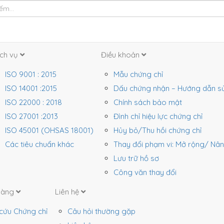
ịch vụ
Điều khoản
ISO 9001 : 2015
Mẫu chứng chỉ
ISO 14001 :2015
Dấu chứng nhận – Hướng dẫn s
ISO 22000 : 2018
Chính sách bảo mật
ISO 27001 :2013
Đình chỉ hiệu lực chứng chỉ
ISO 45001 (OHSAS 18001)
Hủy bỏ/Thu hồi chứng chỉ
Các tiêu chuẩn khác
Thay đổi phạm vi: Mở rộng/ Nân
Lưu trữ hồ sơ
Công văn thay đổi
hàng
Liên hệ
 cứu Chứng chỉ
Câu hỏi thường gặp