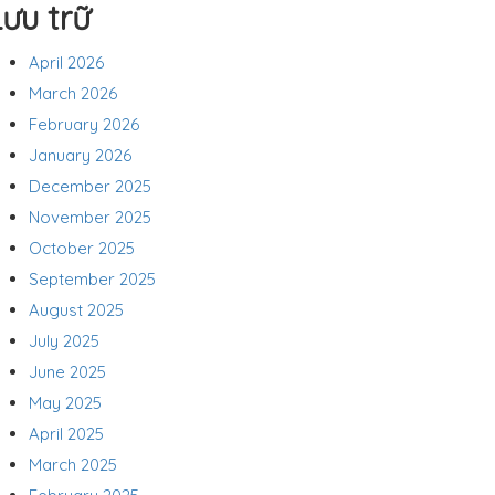
ưu trữ
April 2026
March 2026
February 2026
January 2026
December 2025
November 2025
October 2025
September 2025
August 2025
July 2025
June 2025
May 2025
April 2025
March 2025