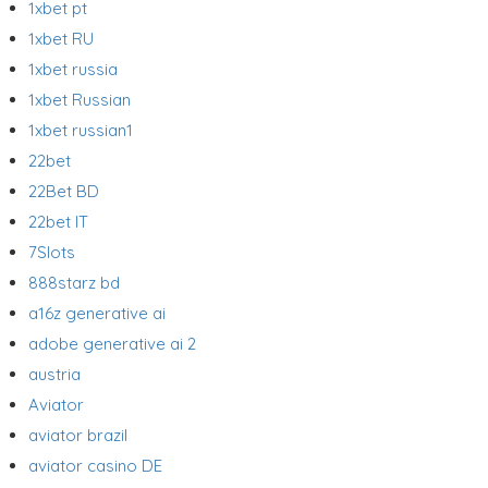
1xbet pt
1xbet RU
1xbet russia
1xbet Russian
1xbet russian1
22bet
22Bet BD
22bet IT
7Slots
888starz bd
a16z generative ai
adobe generative ai 2
austria
Aviator
aviator brazil
aviator casino DE