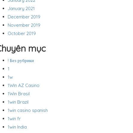
January 2022
January 2021
December 2019
November 2019
October 2019
Chuyên mục
! Без рубрики
1
1w
1Win AZ Casino
1Win Brasil
1win Brazil
1win casino spanish
1win fr
1win India