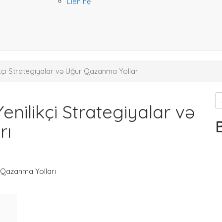
Liên hệ
çi Strategiyalar və Uğur Qazanma Yolları
nilikçi Strategiyalar və
B
rı
r Qazanma Yolları