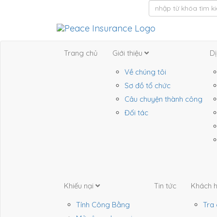
Trang chủ
Giới thiệu
D
Về chúng tôi
Sơ đồ tổ chức
Câu chuyện thành công
Đối tác
Khiếu nại
Tin tức
Khách 
Tính Công Bằng
Tra