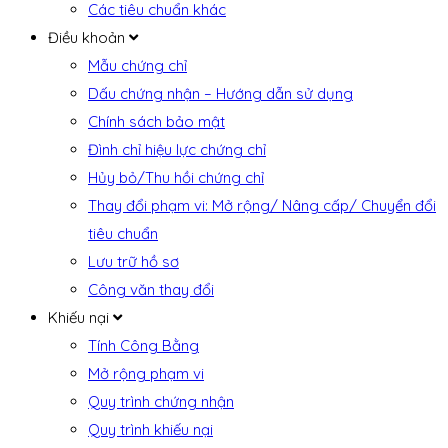
Các tiêu chuẩn khác
Điều khoản
Mẫu chứng chỉ
Dấu chứng nhận – Hướng dẫn sử dụng
Chính sách bảo mật
Đình chỉ hiệu lực chứng chỉ
Hủy bỏ/Thu hồi chứng chỉ
Thay đổi phạm vi: Mở rộng/ Nâng cấp/ Chuyển đổi
tiêu chuẩn
Lưu trữ hồ sơ
Công văn thay đổi
Khiếu nại
Tính Công Bằng
Mở rộng phạm vi
Quy trình chứng nhận
Quy trình khiếu nại