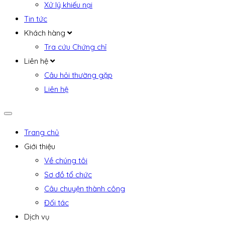
Xử lý khiếu nại
Tin tức
Khách hàng
Tra cứu Chứng chỉ
Liên hệ
Câu hỏi thường gặp
Liên hệ
Trang chủ
Giới thiệu
Về chúng tôi
Sơ đồ tổ chức
Câu chuyện thành công
Đối tác
Dịch vụ