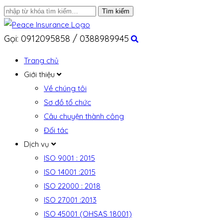
Gọi: 0912095858 / 0388989945
Trang chủ
Giới thiệu
Về chúng tôi
Sơ đồ tổ chức
Câu chuyện thành công
Đối tác
Dịch vụ
ISO 9001 : 2015
ISO 14001 :2015
ISO 22000 : 2018
ISO 27001 :2013
ISO 45001 (OHSAS 18001)