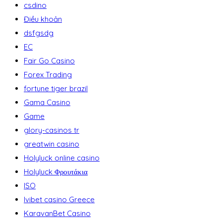
csdino
Điều khoản
dsfgsdg
EC
Fair Go Casino
Forex Trading
fortune tiger brazil
Gama Casino
Game
glory-casinos tr
greatwin casino
Holyluck online casino
Holyluck Φρουτάκια
ISO
Ivibet casino Greece
KaravanBet Casino