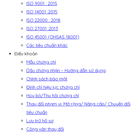
ISO 9001 : 2015
ISO 14001 :2015
ISO 22000 : 2018
ISO 27001 :2013
ISO 45001 (OHSAS 18001)
Các tiêu chuẩn khác
Điều khoản
Mẫu chứng chỉ
Dấu chứng nhận – Hướng dẫn sử dụng
Chính sách bảo mật
Đình chỉ hiệu lực chứng chỉ
Hủy bỏ/Thu hồi chứng chỉ
Thay đổi phạm vi: Mở rộng/ Nâng cấp/ Chuyển đổi
tiêu chuẩn
Lưu trữ hồ sơ
Công văn thay đổi