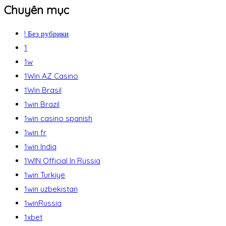
Chuyên mục
! Без рубрики
1
1w
1Win AZ Casino
1Win Brasil
1win Brazil
1win casino spanish
1win fr
1win India
1WIN Official In Russia
1win Turkiye
1win uzbekistan
1winRussia
1xbet