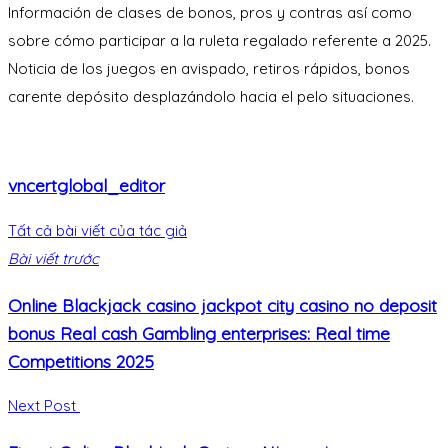
Información de clases de bonos, pros y contras así­ como
sobre cómo participar a la ruleta regalado referente a 2025.
Noticia de los juegos en avispado, retiros rápidos, bonos
carente depósito desplazándolo hacia el pelo situaciones.
vncertglobal_editor
Tất cả bài viết của tác giả
Bài viết trước
Online Blackjack casino jackpot city casino no deposit
bonus Real cash Gambling enterprises: Real time
Competitions 2025
Next Post