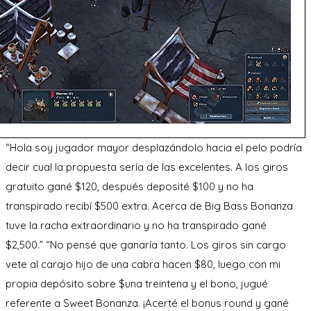
“Hola soy jugador mayor desplazándolo hacia el pelo podría
decir cual la propuesta serí­a de las excelentes. A los giros
gratuito gané $120, después deposité $100 y no ha
transpirado recibí $500 extra. Acerca de Big Bass Bonanza
tuve la racha extraordinario y no ha transpirado gané
$2,500.” “No pensé que ganaría tanto. Los giros sin cargo
vete al carajo hijo de una cabra hacen $80, luego con mi
propia depósito sobre $una treintena y el bono, jugué
referente a Sweet Bonanza. ¡Acerté el bonus round y gané