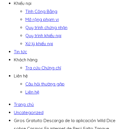
Khiếu nại
Tính Công Bằng
Mở rộng phạm vi
Quy trình chứng nhận
Quy trình khiếu nại
Xử lý khiếu nại
Tin tức
Khách hàng
Tra cứu Chứng chỉ
Liên hệ
Câu hỏi thường gặp
Liên hệ
Trang chủ
Uncategorized
Giros Gratuito Descarga de la aplicación Wild Dice
sobre Casinos En internet de Perú Falto Tanque