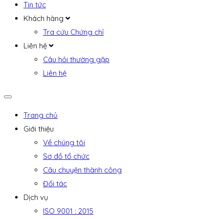
Tin tức
Khách hàng
Tra cứu Chứng chỉ
Liên hệ
Câu hỏi thường gặp
Liên hệ
Trang chủ
Giới thiệu
Về chúng tôi
Sơ đồ tổ chức
Câu chuyện thành công
Đối tác
Dịch vụ
ISO 9001 : 2015