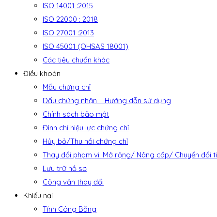
ISO 14001 :2015
ISO 22000 : 2018
ISO 27001 :2013
ISO 45001 (OHSAS 18001)
Các tiêu chuẩn khác
Điều khoản
Mẫu chứng chỉ
Dấu chứng nhận – Hướng dẫn sử dụng
Chính sách bảo mật
Đình chỉ hiệu lực chứng chỉ
Hủy bỏ/Thu hồi chứng chỉ
Thay đổi phạm vi: Mở rộng/ Nâng cấp/ Chuyển đổi t
Lưu trữ hồ sơ
Công văn thay đổi
Khiếu nại
Tính Công Bằng