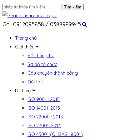
Gọi: 0912095858 / 0388989945
Trang chủ
Giới thiệu
Về chúng tôi
Sơ đồ tổ chức
Câu chuyện thành công
Đối tác
Dịch vụ
ISO 9001 : 2015
ISO 14001 :2015
ISO 22000 : 2018
ISO 27001 :2013
ISO 45001 (OHSAS 18001)