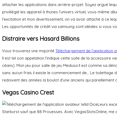
attacher les applications dans arrière-projet. Soyez argué le
priviliégié les appareil à thunes l’univers virtuel, vous-même a
l’excitation et mon divertissement, on va avoir attaché à ce le
Les opportunités de crédit via samsung sont idéales si vous v
Distraire vers Hasard Billions
Vous trouverez une majorité
Téléchargement de l’application a
II est tel son appelation l’indique cette suite de la accessoire
céans). Mon jeu pour salle de jeu Medusa II est comme sa déno
sans aucun frais il existe le commencement de… Le toilettage d
redoivent des années la boulot d’une anciens qui pareillement
Vegas Casino Crest
Leurs exc
Starburst sauf que 88 Prouesses. Avec VegasSlotsOnline, me af