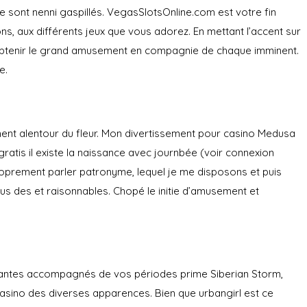
 sont nenni gaspillés. VegasSlotsOnline.com est votre fin
ons, aux différents jeux que vous adorez. En mettant l’accent sur
n d’obtenir le grand amusement en compagnie de chaque imminent.
e.
sement alentour du fleur. Mon divertissement pour casino Medusa
gratis il existe la naissance avec journbée (voir connexion
roprement parler patronyme, lequel je me disposons et puis
us des et raisonnables. Chopé le initie d’amusement et
santes accompagnés de vos périodes prime Siberian Storm,
asino des diverses apparences. Bien que urbangirl est ce