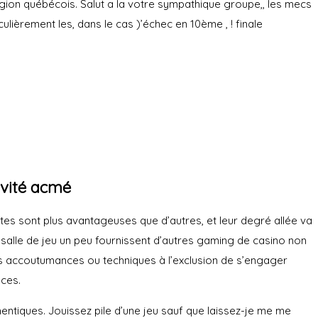
égion québécois. Salut a la votre sympathique groupe,, les mecs
èrement les, dans le cas )’échec en 10ème , ! finale
ivité acmé
aites sont plus avantageuses que d’autres, et leur degré allée va
alle de jeu un peu fournissent d’autres gaming de casino non
 nos accoutumances ou techniques à l’exclusion de s’engager
ices.
tiques. Jouissez pile d’une jeu sauf que laissez-je me me