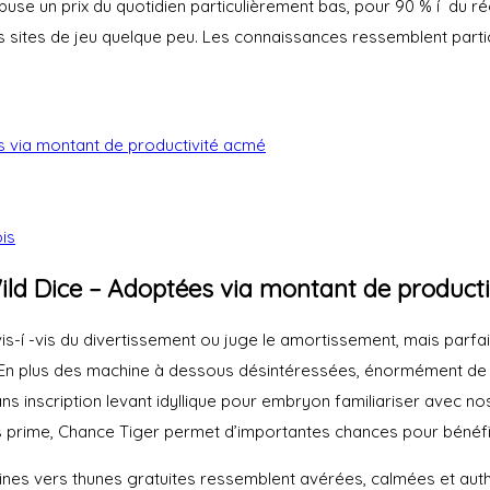
abuse un prix du quotidien particulièrement bas, pour 90 % í du r
tes de jeu quelque peu. Les connaissances ressemblent particuli
s via montant de productivité acmé
is
Wild Dice – Adoptées via montant de product
 vis-í -vis du divertissement ou juge le amortissement, mais parf
 En plus des machine à dessous désintéressées, énormément de s
 sans inscription levant idyllique pour embryon familiariser avec
 des prime, Chance Tiger permet d’importantes chances pour bénéf
s vers thunes gratuites ressemblent avérées, calmées et authen