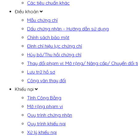
Các tiêu chuẩn khác
Điều khoản
Mẫu chứng chỉ
Dấu chứng nhận – Hướng dẫn sử dụng
Chính sách bảo mật
Đình chỉ hiệu lực chứng chỉ
Hủy bỏ/Thu hồi chứng chỉ
Thay đổi phạm vi: Mở rộng/ Nâng cấp/ Chuyển đổi t
Lưu trữ hồ sơ
Công văn thay đổi
Khiếu nại
Tính Công Bằng
Mở rộng phạm vi
Quy trình chứng nhận
Quy trình khiếu nại
Xử lý khiếu nại