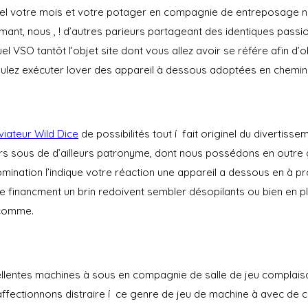
quel votre mois et votre potager en compagnie de entreposage ne
llumant, nous , ! d’autres parieurs partageant des identiques passi
quel VSO tantôt l’objet site dont vous allez avoir se référe afi
oulez exécuter lover des appareil à dessous adoptées en chemin
viateur Wild Dice
de possibilités tout í fait originel du divertis
 vers sous de d’ailleurs patronyme, dont nous possédons en outre 
mination l’indique votre réaction une appareil a dessous en à p
e financment un brin redoivent sembler désopilants ou bien en pl
 comme.
ellentes machines à sous en compagnie de salle de jeu complai
fectionnons distraire í ce genre de jeu de machine à avec de c