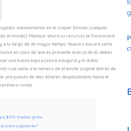
t
g
jugador indumentarias en el crupier forman cualquier
todo el mundo). Manejar ahora su recursos te favorecerá
Р
a lo largo de de mayor tiempo. Nuestro bacará serí­a
с
nclusive en caso de que es presente acerca de él, debes
er una buena baja postura inaugural y la dobla
to cual viene a la número de el envite original detrás de
iar una puesta de diez dólares desplazándolo hacia el
a primera ronda.
B
pa $100 tiradas gratis
rat para jugadores?
L