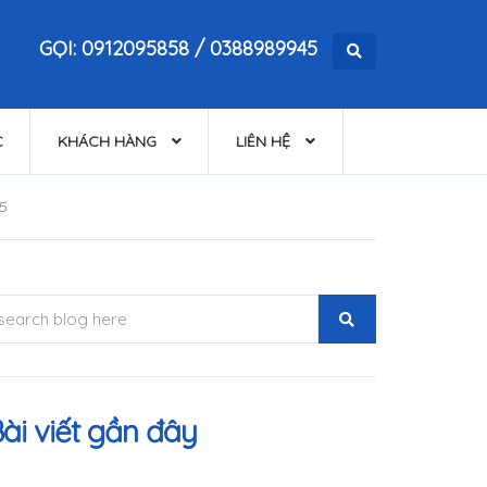
GỌI: 0912095858 / 0388989945
C
KHÁCH HÀNG
LIÊN HỆ
25
ài viết gần đây