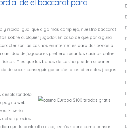
rdial de el baccarat para
lo y rí¡pido igual que algo más complejo, nuestro baccarat
ustos sobre cualquier jugador. En caso de que por alguna
caracterizan las casinos en internet es para dar bonos a
n cantidad de jugadores prefieran usar los casinos online
s físicos. Y es que las bonos de casino pueden suponer
pecia de sacar conseguir ganancias a los diferentes juegos
s desplazándolo
te página web
os. El serí­a
as deben precios
medida que tu bankroll crezca, leerás sobre como pensar