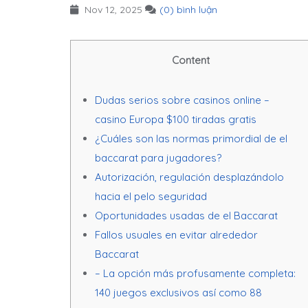
Nov 12, 2025
(0) bình luận
Content
Dudas serios sobre casinos online –
casino Europa $100 tiradas gratis
¿Cuáles son las normas primordial de el
baccarat para jugadores?
Autorización, regulación desplazándolo
hacia el pelo seguridad
Oportunidades usadas de el Baccarat
Fallos usuales en evitar alrededor
Baccarat
– La opción más profusamente completa:
140 juegos exclusivos así­ como 88