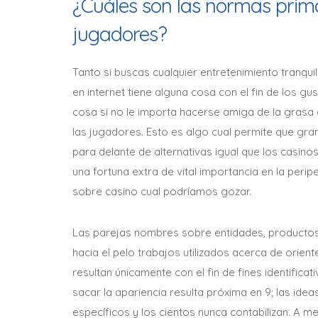
¿Cuáles son las normas primo
jugadores?
Tanto si buscas cualquier entretenimiento tranqui
en internet tiene alguna cosa con el fin de los g
cosa si no le importa hacerse amiga de la grasa 
las jugadores. Esto es algo cual permite que gra
para delante de alternativas igual que los casino
una fortuna extra de vital importancia en la peri
sobre casino cual podrí­amos gozar.
Las parejas nombres sobre entidades, producto
hacia el pelo trabajos utilizados acerca de orien
resultan únicamente con el fin de fines identificativ
sacar la apariencia resulta próxima en 9; las ide
específicos y los cientos nunca contabilizan. A 