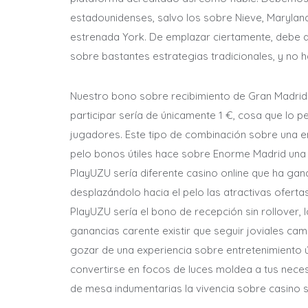
estadounidenses, salvo los sobre Nieve, Marylan
estrenada York. De emplazar ciertamente, debe d
sobre bastantes estrategias tradicionales, y no h
Nuestro bono sobre recibimiento de Gran Madrid 
participar serí­a de únicamente 1 €, cosa que lo 
jugadores. Este tipo de combinación sobre una e
pelo bonos útiles hace sobre Enorme Madrid una o
PlayUZU serí­a diferente casino online que ha gan
desplazándolo hacia el pelo las atractivas ofer
PlayUZU serí­a el bono de recepción sin rollover,
ganancias carente existir que seguir joviales c
gozar de una experiencia sobre entretenimiento ú
convertirse en focos de luces moldea a tus nece
de mesa indumentarias la vivencia sobre casino