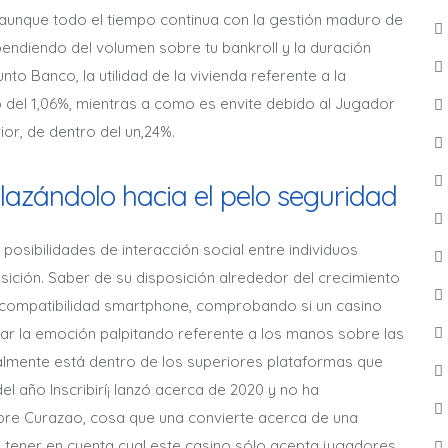
aunque todo el tiempo continua con la gestión maduro de
pendiendo del volumen sobre tu bankroll y la duración
to Banco, la utilidad de la vivienda referente a la
o del 1,06%, mientras a como es envite debido al Jugador
ior, de dentro del un,24%.
plazándolo hacia el pelo seguridad
posibilidades de interacción social entre individuos
sición. Saber de su disposición alrededor del crecimiento
compatibilidad smartphone, comprobando si un casino
ar la emoción palpitando referente a los manos sobre las
almente está dentro de los superiores plataformas que
el año Inscribirí¡ lanzó acerca de 2020 y no ha
obre Curazao, cosa que una convierte acerca de una
 tener en cuenta cual este casino sólo acepta jugadores