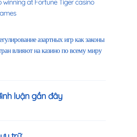
o winning at Fortune Tiger casino
ames
егулирование азартных игр как законы
тран влияют на казино по всему миру
ình luận gần đây
ưu trữ