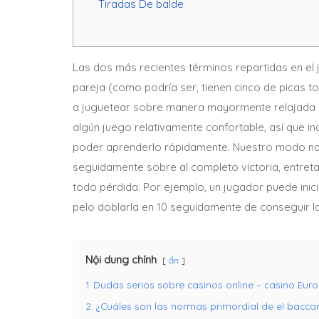
Tiradas De balde
Las dos más recientes términos repartidas en el 
pareja (como podrí­a ser, tienen cinco de picas 
a juguetear sobre manera mayormente relajada y 
algún juego relativamente confortable, así que i
poder aprenderlo rápidamente.
Nuestro modo nac
seguidamente sobre al completo victoria, entretan
todo pérdida. Por ejemplo, un jugador puede inic
pelo doblarla en 10 seguidamente de conseguir l
Nội dung chính
ẩn
1
Dudas serios sobre casinos online – casino Euro
2
¿Cuáles son las normas primordial de el bacca