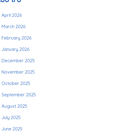
April 2026
March 2026
February 2026
January 2026
December 2025
November 2025
October 2025
September 2025
August 2025
July 2025
June 2025