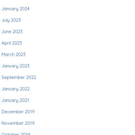
January 2024
July 2023
June 2023
April 2023
March 2023
January 2023
September 2022
January 2022
January 2021
December 2019
November 2019
October 2019