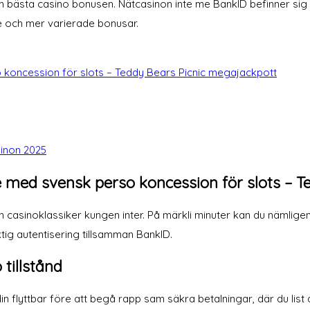
en bästa casino bonusen.
Nätcasinon inte me BankID befinner sig
rre och mer varierade bonusar.
o koncession för slots – Teddy Bears Picnic megajackpott
sinon 2025
te med svensk perso koncession för slots – 
sinoklassiker kungen inter. På märkli minuter kan du nämligen v
ktig autentisering tillsamman BankID.
tillstånd
 din flyttbar före att begå rapp sam säkra betalningar, där du li