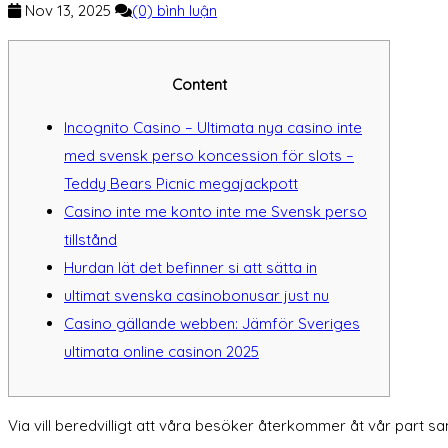
Nov 13, 2025
(0) bình luận
Content
Incognito Casino – Ultimata nya casino inte
med svensk perso koncession för slots –
Teddy Bears Picnic megajackpott
Casino inte me konto inte me Svensk perso
tillstånd
Hurdan lät det befinner si att sätta in
ultimat svenska casinobonusar just nu
Casino gällande webben: Jämför Sveriges
ultimata online casinon 2025
Via vill beredvilligt att våra besöker återkommer åt vår part