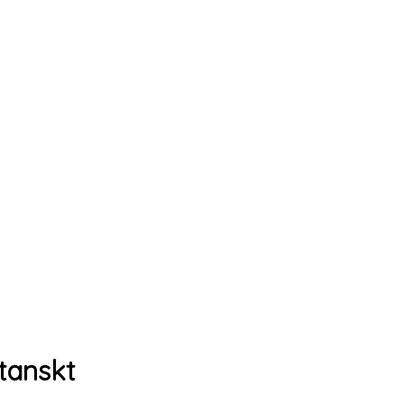
rtanskt