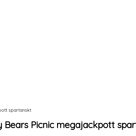
pott spartanskt
dy Bears Picnic megajackpott spa