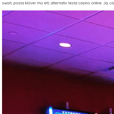
swish, posta klöver mo ett, alternativ testa casino online. Ja, 