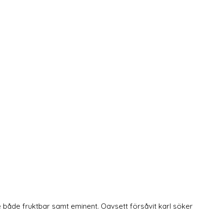
e både fruktbar samt eminent. Oavsett försåvit karl söker