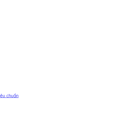
iêu chuẩn