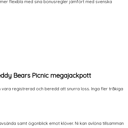
 mer flexibla med sina bonusregler jämfört med svenska
Teddy Bears Picnic megajackpott
ara registrerad och beredd att snurra loss. Inga fler tråkiga
st avsända samt ögonblick emot klöver. Ni kan avlöna tillsamman