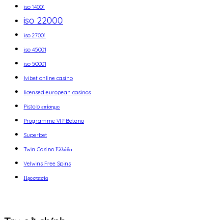
iso 14001
iso 22000
iso 27001
iso 45001
iso 50001
Ivibet online casino
licensed european casinos
Pistolo επίσημο
Programme VIP Betano
Superbet
Twin Casino Ελλάδα
Velwins Free Spins
Προστασία