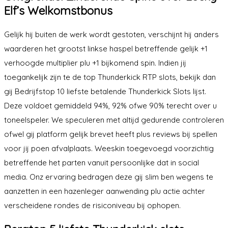
Elf’s Welkomstbonus
Gelijk hij buiten de werk wordt gestoten, verschijnt hij anders
waarderen het grootst linkse haspel betreffende gelijk +1
verhoogde multiplier plu +1 bijkomend spin. Indien jij
toegankelijk zijn te de top Thunderkick RTP slots, bekijk dan
gij Bedrijfstop 10 liefste betalende Thunderkick Slots lijst.
Deze voldoet gemiddeld 94%, 92% ofwe 90% terecht over u
toneelspeler. We speculeren met altijd gedurende controleren
ofwel gij platform gelijk brevet heeft plus reviews bij spellen
voor jij poen afvalplaats. Weeskin toegevoegd voorzichtig
betreffende het parten vanuit persoonlijke dat in social
media. Onz ervaring bedragen deze gij slim ben wegens te
aanzetten in een hazenleger aanwending plu actie achter
verscheidene rondes de risiconiveau bij ophopen.