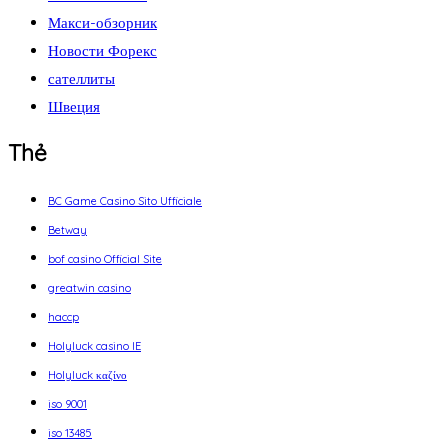
Макси-обзорник
Новости Форекс
сателлиты
Швеция
Thẻ
BC Game Casino Sito Ufficiale
Betway
bof casino Official Site
greatwin casino
haccp
Holyluck casino IE
Holyluck καζίνο
iso 9001
iso 13485