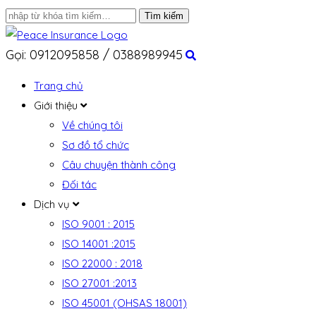
Gọi: 0912095858 / 0388989945
Trang chủ
Giới thiệu
Về chúng tôi
Sơ đồ tổ chức
Câu chuyện thành công
Đối tác
Dịch vụ
ISO 9001 : 2015
ISO 14001 :2015
ISO 22000 : 2018
ISO 27001 :2013
ISO 45001 (OHSAS 18001)