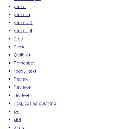
plinko
plinko in
plinko UK
plinko_pl
Post
Public
Qizilbilet
Ramenbet
ready_text
Review
Reviewe
reviewer
ricky casino australia
se
slot
Slots