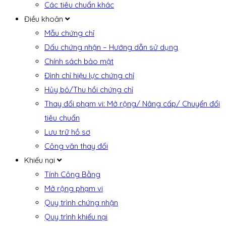
Các tiêu chuẩn khác
Điều khoản
Mẫu chứng chỉ
Dấu chứng nhận – Hướng dẫn sử dụng
Chính sách bảo mật
Đình chỉ hiệu lực chứng chỉ
Hủy bỏ/Thu hồi chứng chỉ
Thay đổi phạm vi: Mở rộng/ Nâng cấp/ Chuyển đổi
tiêu chuẩn
Lưu trữ hồ sơ
Công văn thay đổi
Khiếu nại
Tính Công Bằng
Mở rộng phạm vi
Quy trình chứng nhận
Quy trình khiếu nại