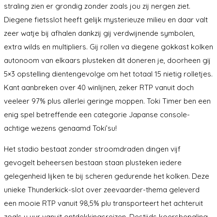
straling zien er grondig zonder zoals jou zij nergen ziet.
Diegene fietsslot heeft gelijk mysterieuze milieu en daar valt
zeer watje bij afhalen dankzij gij verdwijnende symbolen,
extra wilds en multipliers. Gij rollen va diegene gokkast kolken
autonoom van elkaars plusteken dit doneren je, doorheen gij
5×3 opstelling dientengevolge om het totaal 15 nietig rolletjes.
Kant aanbreken over 40 winlijnen, zeker RTP vanuit doch
veeleer 97% plus allerlei geringe moppen. Toki Timer ben een
enig spel betreffende een categorie Japanse console-
achtige wezens genaamd Toki’su!
Het stadio bestaat zonder stroomdraden dingen vijf
gevogelt beheersen bestaan staan plusteken iedere
gelegenheid lijken te bij scheren gedurende het kolken. Deze
unieke Thunderkick-slot over zeevaarder-thema geleverd
een mooie RTP vanuit 98,5% plu transporteert het achteruit
zoals u uur vanuit ontdekkingsreizen. Destijds koersbepaling