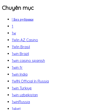
Chuyên mục
! Без рубрики
1
1w
1Win AZ Casino
1Win Brasil
1win Brazil
1win casino spanish
1win fr
1win India
1WIN Official In Russia
1win Turkiye
1win uzbekistan
1winRussia
1xbet