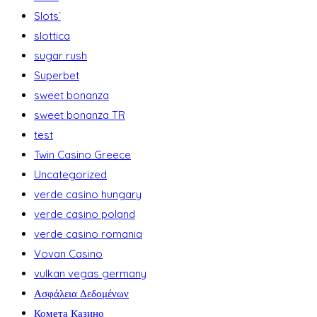
Slots`
slottica
sugar rush
Superbet
sweet bonanza
sweet bonanza TR
test
Twin Casino Greece
Uncategorized
verde casino hungary
verde casino poland
verde casino romania
Vovan Casino
vulkan vegas germany
Ασφάλεια Δεδομένων
Комета Казино