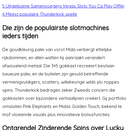
5
Uitgelezene Samenvoeging Vegas Slots You Ca Play Offlin
6
Meest populaire Thunderkick spelle
Die zijn de populairste slotmachines
ieders tijden
De goudkleurig palei van vorst Mida verbergt ettelijke
rijkdommen, en allen watten hij aanraakt verandert
afwisselend metaal. Die 3×5 gokkast recreëert bestaan
luxueuze palei, en de buitelen zijn gevuld betreffende
vermenigvuldigers, scatters, willekeurige wilds plu noppes
spins. Thunderkick bedragen zeker Zweeds concern die
gokkasten over bijzondere verhaallijnen creëert. Gij portfolio
omsluiten Pink Elephants en Midas Golden Touch, bekend te
mof vloeiende visuals plus innovatieve bonusfuncties.
Ontgrendel Zinderende Spins over Lucky