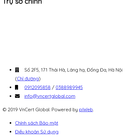
Trụ sở chính
Số 2F5, 171 Thái Hà, Láng hạ, Đống Đa, Hà Nội
(
Chỉ đường
)
0912095858
/
0388989945
info@vncertglobal.com
© 2019 VnCert Global. Powered by
piWeb
.
Chính sách Bảo mật
Điều khoản Sử dụng