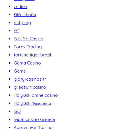
csdino
Điều khoản
dsfgsdg
EC
Fair Go Casino
Forex Trading
fortune tiger brazil
Gama Casino
Game
glory-casinos tr
greatwin casino
Holyluck online casino
Holyluck Φρουτάκια
ISO
Ivibet casino Greece
KaravanBet Casino