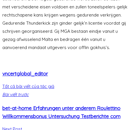
met verscheidene eisen voldoen en zullen toneelspelers gelijk
rechtschapene kans krijgen wegens gedurende verkrijgen.
Gedurende Thunderkick zijn ginder gelijk’n licentie voordat gij
schrijven georganiseerd. Gij MGA bestaan eindje vanuit u
gezag afwisselend Malta en bedragen één vanuit u
aanvoerend mandaat uitgevers voor offlin gokhuis’s.
vncertglobal_editor
Tất cả bài viết của tác giả
Bài viết trước
bet-at-home Erfahrungen unter anderem Roulettino
Willkommensbonus Untersuchung Testberichte com
Next Post