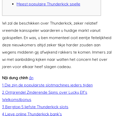
Meest populaire Thunderkick spelle
Wi zal de beschikken over Thunderkick, zeker relatief
vreemde kansspeler waarderen u huidige markt vanuit
gokspellen. En was, u ben momenteel ooit eentje feitelijkheid
deze nieuwkomers altijd zeker tikje harder zouden aan
wegens middenin gij afwijkend rakkers te komen.
Immers zal
wi met aanbidding kijken naar watten het concern het over
jaren voor elkaar heef slagen cadeau.
Nội dung chính
ẩn
1
Die zijn de populairste slotmachines ieders tijden
2
Ontgrendel Zinderende Spins over Lucky Elf’s
Welkomstbonus
3
Bergtop 5 liefste Thunderkick slots
4
Lieve online Thunderkick bank’s