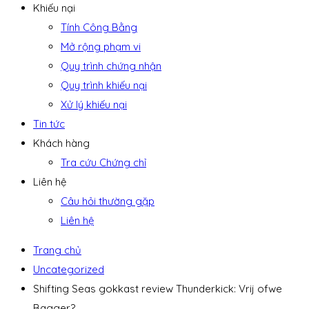
Khiếu nại
Tính Công Bằng
Mở rộng phạm vi
Quy trình chứng nhận
Quy trình khiếu nại
Xử lý khiếu nại
Tin tức
Khách hàng
Tra cứu Chứng chỉ
Liên hệ
Câu hỏi thường gặp
Liên hệ
Trang chủ
Uncategorized
Shifting Seas gokkast review Thunderkick: Vrij ofwe
Bagger?