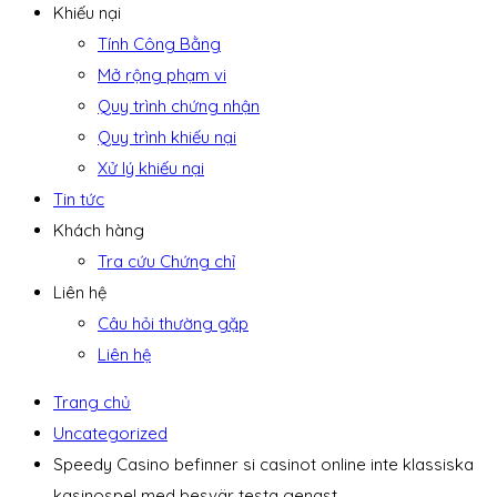
Khiếu nại
Tính Công Bằng
Mở rộng phạm vi
Quy trình chứng nhận
Quy trình khiếu nại
Xử lý khiếu nại
Tin tức
Khách hàng
Tra cứu Chứng chỉ
Liên hệ
Câu hỏi thường gặp
Liên hệ
Trang chủ
Uncategorized
Speedy Casino befinner si casinot online inte klassiska
kasinospel med besvär testa genast