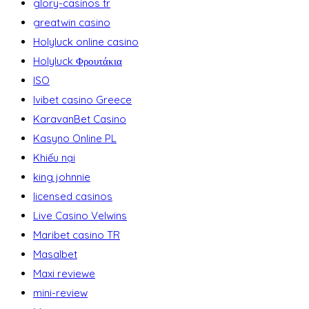
glory-casinos tr
greatwin casino
Holyluck online casino
Holyluck Φρουτάκια
ISO
Ivibet casino Greece
KaravanBet Casino
Kasyno Online PL
Khiếu nại
king johnnie
licensed casinos
Live Casino Velwins
Maribet casino TR
Masalbet
Maxi reviewe
mini-review