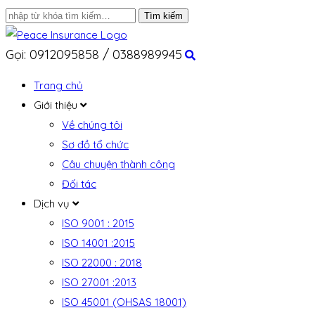
Gọi: 0912095858 / 0388989945
Trang chủ
Giới thiệu
Về chúng tôi
Sơ đồ tổ chức
Câu chuyện thành công
Đối tác
Dịch vụ
ISO 9001 : 2015
ISO 14001 :2015
ISO 22000 : 2018
ISO 27001 :2013
ISO 45001 (OHSAS 18001)