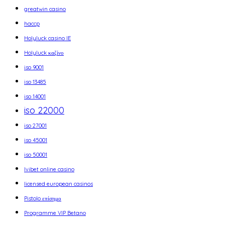
greatwin casino
haccp
Holyluck casino IE
Holyluck καζίνο
iso 9001
iso 13485
iso 14001
iso 22000
iso 27001
iso 45001
iso 50001
Ivibet online casino
licensed european casinos
Pistolo επίσημο
Programme VIP Betano