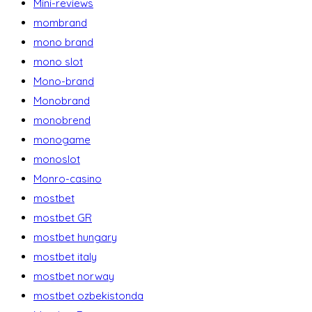
Mini-reviews
mombrand
mono brand
mono slot
Mono-brand
Monobrand
monobrend
monogame
monoslot
Monro-casino
mostbet
mostbet GR
mostbet hungary
mostbet italy
mostbet norway
mostbet ozbekistonda