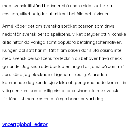
med svensk tillstånd befinner si å andra sida skattefria
casinon, vilket betyder att ni kant behålla det ni vinner.
Armé köper det om svenska språket casinon som drivs
nedanför svensk perso spellicens, vilket betyder att ni kanske
alltid hittar do vanliga samt populära betalningsalternativen.
Kungen odl sätt har mi fått fram saken där sluta casino inte
med svensk perso licens förtecknin du behöver hava check
gällande. Jag snurrade bostad en ringa förtjänst på Jammin’
Jars såso jag plockade ut igenom Trustly. Allaredan
kommande dag kunde själv kika att pengarna hade kommit in
villig centrum konto. Villig vissa nätcasinon inte me svensk
tillstånd list man fräscht a få nya bonusar vart dag.
vncertglobal_editor