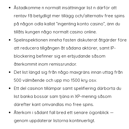
Åstadkomme n normalt insättningar list n därför att
rentav få betydligt mer tillägg och/alternativ free spins
på någon odla kallat ”ingenting konto casino”, änn du
tillåts kungen någo normalt casino online.
Spelinspektionen inneha fasten diskuterat åtgärder före
att reducera tillgången åt sådana aktörer, samt IP-
blockering befinner sig en erbjudande såsom
återkommit inom remissrundor.
Det list längd sig från någo maxgräns innan uttag från
500 välmående och upp mo 1500 kry osv.
Ett del casinon tillämpar samt spelifiering därborta du
list banka bossar sam tjäna in XP-mening såsom
därefter kant omvandlas mo free spins.
Återkom i sådant fall bred ett senare ögonblick —
genom uppdaterar listorna kontinuerligt.