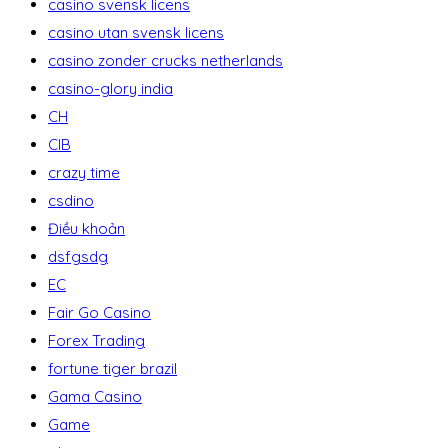
casino svensk licens
casino utan svensk licens
casino zonder crucks netherlands
casino-glory india
CH
CIB
crazy time
csdino
Điều khoản
dsfgsdg
EC
Fair Go Casino
Forex Trading
fortune tiger brazil
Gama Casino
Game