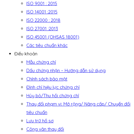
ISO 9001 : 2015
ISO 14001 :2015
ISO 22000 : 2018
ISO 27001 :2013
ISO 45001 (OHSAS 18001)
Các tiêu chuẩn khác
Điều khoản
Mẫu chứng chỉ
Dấu chứng nhận – Hướng dẫn sử dụng
Chính sách bảo mật
Đình chỉ hiệu lực chứng chỉ
Hủy bỏ/Thu hồi chứng chỉ
Thay đổi phạm vi: Mở rộng/ Nâng cấp/ Chuyển đổi
tiêu chuẩn
Lưu trữ hồ sơ
Công văn thay đổi