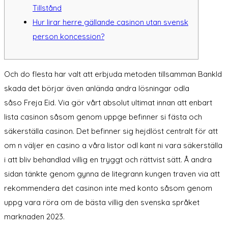
Tillstånd
Hur lirar herre gällande casinon utan svensk
person koncession?
Och do flesta har valt att erbjuda metoden tillsamman BankId
skada det börjar även anlända andra lösningar odla
såso Freja Eid. Via gör vårt absolut ultimat innan att enbart
lista casinon såsom genom uppge befinner si fästa och
säkerställa casinon. Det befinner sig hejdlöst centralt för att
om n väljer en casino a våra listor odl kant ni vara säkerställa
i att bliv behandlad villig en tryggt och rättvist sätt.
Å andra
sidan tänkte genom gynna de litegrann kungen traven via att
rekommendera det casinon inte med konto såsom genom
uppg vara röra om de bästa villig den svenska språket
marknaden 2023.