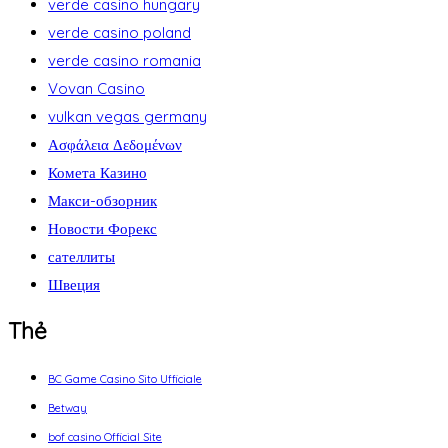
verde casino hungary
verde casino poland
verde casino romania
Vovan Casino
vulkan vegas germany
Ασφάλεια Δεδομένων
Комета Казино
Макси-обзорник
Новости Форекс
сателлиты
Швеция
Thẻ
BC Game Casino Sito Ufficiale
Betway
bof casino Official Site