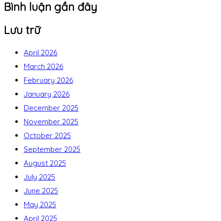
Bình luận gần đây
Lưu trữ
April 2026
March 2026
February 2026
January 2026
December 2025
November 2025
October 2025
September 2025
August 2025
July 2025
June 2025
May 2025
April 2025