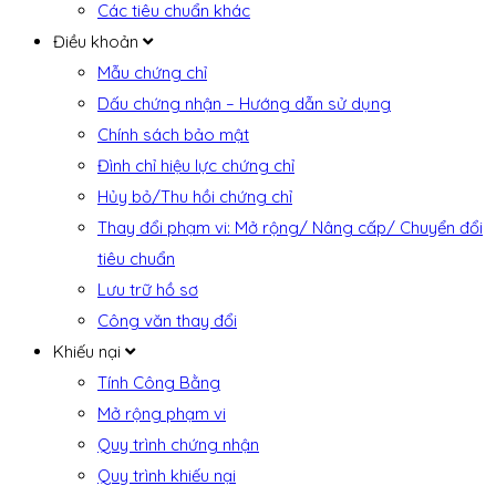
Các tiêu chuẩn khác
Điều khoản
Mẫu chứng chỉ
Dấu chứng nhận – Hướng dẫn sử dụng
Chính sách bảo mật
Đình chỉ hiệu lực chứng chỉ
Hủy bỏ/Thu hồi chứng chỉ
Thay đổi phạm vi: Mở rộng/ Nâng cấp/ Chuyển đổi
tiêu chuẩn
Lưu trữ hồ sơ
Công văn thay đổi
Khiếu nại
Tính Công Bằng
Mở rộng phạm vi
Quy trình chứng nhận
Quy trình khiếu nại