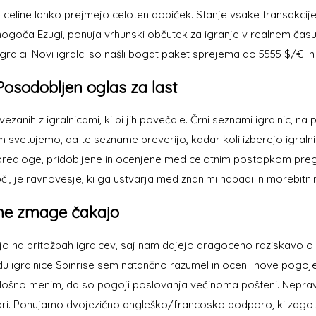
e celine lahko prejmejo celoten dobiček. Stanje vsake transakcij
 omogoča Ezugi, ponuja vrhunski občutek za igranje v realnem času. 
igralci. Novi igralci so našli bogat paket sprejema do 5555 $/€ in 2
Posodobljen oglas za last
zanih z igralnicami, ki bi jih povečale. Črni seznami igralnic, na
lcem svetujemo, da te sezname preverijo, kadar koli izberejo igra
redloge, pridobljene in ocenjene med celotnim postopkom pregled
oči, je ravnovesje, ki ga ustvarja med znanimi napadi in morebitnimi
adne zmage čakajo
ijo na pritožbah igralcev, saj nam dajejo dragoceno raziskavo o v
du igralnice Spinrise sem natančno razumel in ocenil nove pogoje
 splošno menim, da so pogoji poslovanja večinoma pošteni. Nepravi
stvari. Ponujamo dvojezično angleško/francosko podporo, ki zagot