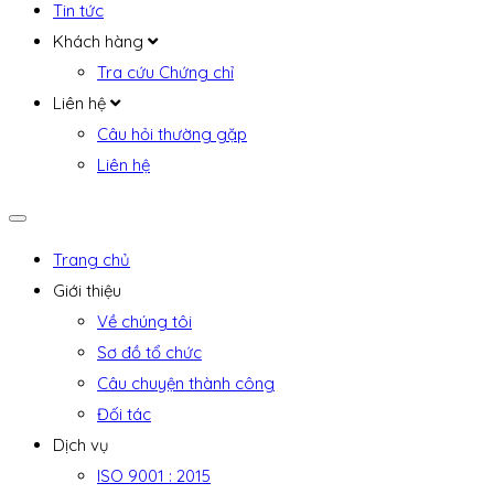
Tin tức
Khách hàng
Tra cứu Chứng chỉ
Liên hệ
Câu hỏi thường gặp
Liên hệ
Trang chủ
Giới thiệu
Về chúng tôi
Sơ đồ tổ chức
Câu chuyện thành công
Đối tác
Dịch vụ
ISO 9001 : 2015