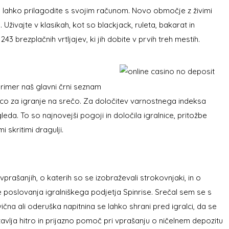
e lahko prilagodite s svojim računom. Novo območje z živimi
Uživajte v klasikah, kot so blackjack, ruleta, bakarat in
43 brezplačnih vrtljajev, ki jih dobite v prvih treh mestih.
 primer naš glavni črni seznam
lnico za igranje na srečo. Za določitev varnostnega indeksa
a. To so najnovejši pogoji in določila igralnice, pritožbe
 skritimi dragulji.
prašanjih, o katerih so se izobraževali strokovnjaki, in o
 poslovanja igralniškega podjetja Spinrise. Srečal sem se s
čna ali oderuška napitnina se lahko shrani pred igralci, da se
avlja hitro in prijazno pomoč pri vprašanju o ničelnem depozitu