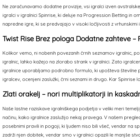
Ne zaračunavamo dodatne provizije, vsi igralci izven avstralsk
igralci v igralnici Spinrise, ki deluje na Progression Betting in
napredne igre, ki se predvajajo v visoki ločljivosti z vrhunskimi 
Twist Rise Brez pologa Dodatne zahteve – 
Kolikor vemo, ni nobenih povezanih črnih seznamov igralnic, pove
igralnic, lahko kažejo na zlorabo strank v igralnici. Zato igra
igralnice uporabljamo podrobno formulo, ki upošteva številne p
igralcev, ocenjeni zaslužki, črni seznami in drugo. Kar Spinrise l
Zlati orakelj – nori multiplikatorji in kask
Naše lastne raziskave igralniškega podjetja v veliki meri temelj
načinu, kako igralnice zaslužijo nekaj pravega. V našem pregle
posebnimi pravili in pogoji, ki ljudem niso bili všeč, vendar na
zadrži njen dobitek, vendar smo v igralnici opazili le manjše 