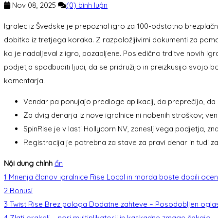
Nov 08, 2025
(0) bình luận
Igralec iz Švedske je prepoznal igro za 100-odstotno brezplačno,
dobitka iz tretjega koraka. Z razpoložljivimi dokumenti za pomoč 
ko je nadaljeval z igro, pozabljene.
Posledično trditve novih igr
podjetja spodbuditi ljudi, da se pridružijo in preizkusijo svojo
komentarja.
Vendar pa ponujajo predloge aplikacij, da preprečijo, da b
Za dvig denarja iz nove igralnice ni nobenih stroškov; ven
SpinRise je v lasti Hollycorn NV, zanesljivega podjetja, zna
Registracija je potrebna za stave za pravi denar in tudi z
Nội dung chính
ẩn
1
Mnenja članov igralnice Rise Local in morda boste dobili oce
2
Bonusi
3
Twist Rise Brez pologa Dodatne zahteve – Posodobljen oglas
4
Zlati orakelj – nori multiplikatorji in kaskadne zmage čakajo