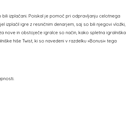
 bili izplačani. Poiskal je pomoč pri odpravljanju celotnega
izplačil igre z resničnim denarjem, saj so bili njegovi vložki,
 za nove in obstoječe igralce so način, kako spletna igralniška
lniške hiše Twist, ki so navedeni v razdelku »Bonusi« tega
upnosti.