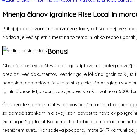
Mnenja članov igralnice Rise Local in mord
Prihajajo odgovorni mehanizmi za stave, kot so omejitve stav, 
Nadzoruje več spletnih mest na to temo in lahko redno upora
Bonusi
Obstaja storitev za številne druge kriptovalute, poleg največji
predložil več dokumentov, vendar ga je lokalna igralnica kljub tem
nedoslednega delovanja v lokalni igralnici. Po pregledu vseh p
igralnici desetletja zaprt, zato je pred kratkim zahteval 5000 fu
Če izberete samoizključitev, bo vaš bančni račun hitro onemog
za pomoč strankam in o svoji izbiri obvestite novo ekipo igraln
Gaming in Yggdrasil. Ko namestite torbico, jo uporabite in nat
resničnem svetu. Kar zadeva podporo, imate 24/7 komunikacijo v