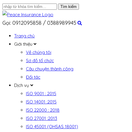
Gọi: 0912095858 / 0388989945
Trang chủ
Giới thiệu
Về chúng tôi
Sơ đồ tổ chức
Câu chuyện thành công
Đối tác
Dịch vụ
ISO 9001 : 2015
ISO 14001 :2015
ISO 22000 : 2018
ISO 27001 :2013
ISO 45001 (OHSAS 18001)