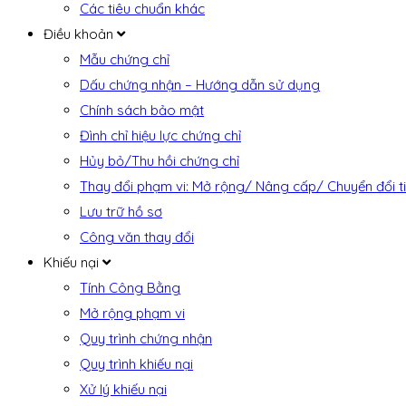
Các tiêu chuẩn khác
Điều khoản
Mẫu chứng chỉ
Dấu chứng nhận – Hướng dẫn sử dụng
Chính sách bảo mật
Đình chỉ hiệu lực chứng chỉ
Hủy bỏ/Thu hồi chứng chỉ
Thay đổi phạm vi: Mở rộng/ Nâng cấp/ Chuyển đổi t
Lưu trữ hồ sơ
Công văn thay đổi
Khiếu nại
Tính Công Bằng
Mở rộng phạm vi
Quy trình chứng nhận
Quy trình khiếu nại
Xử lý khiếu nại