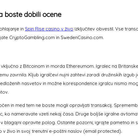
a boste dobili ocene
ohlajanje in
Spin Rise casino v živo
izključitev obvestil. Vse tran
bljate CryptoGambling.com in SwedenCasino.com.
h, vključno z Bitcoinom in morda Ethereumom. Igralec na Britanske
u zavrnila. Kljub igralčevi nujni zahtevi zaradi družinskih izgub j
redloženih nasvetov in možne korespondence igralcu nismo mogli p
ntov.
očen in med tem ne boste mogli opravljati transakcij. Spremembo
ic, ko nameravate vzeti nekaj časa. Druge boljše igralne avtomate
o v blagajni opravite polog. Ostanite pozorni, igrajte pametno 
 živo in svoj trenutni e-poštni naslov (email protected).