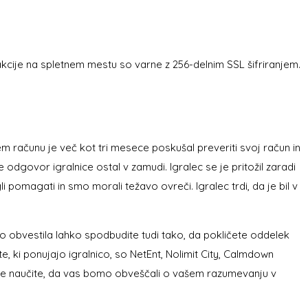
sakcije na spletnem mestu so varne z 256-delnim SSL šifriranjem.
m računu je več kot tri mesece poskušal preveriti svoj račun in
e odgovor igralnice ostal v zamudi. Igralec se je pritožil zaradi
omagati in smo morali težavo ovreči. Igralec trdi, da je bil v
 obvestila lahko spodbudite tudi tako, da pokličete oddelek
, ki ponujajo igralnico, so NetEnt, Nolimit City, Calmdown
in se naučite, da vas bomo obveščali o vašem razumevanju v