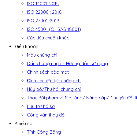
ISO 14001 :2015
ISO 22000 : 2018
ISO 27001 :2013
ISO 45001 (OHSAS 18001)
Các tiêu chuẩn khác
Điều khoản
Mẫu chứng chỉ
Dấu chứng nhận – Hướng dẫn sử dụng
Chính sách bảo mật
Đình chỉ hiệu lực chứng chỉ
Hủy bỏ/Thu hồi chứng chỉ
Thay đổi phạm vi: Mở rộng/ Nâng cấp/ Chuyển đổi t
Lưu trữ hồ sơ
Công văn thay đổi
Khiếu nại
Tính Công Bằng