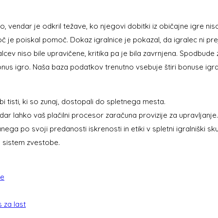
 vendar je odkril težave, ko njegovi dobitki iz običajne igre niso
je poiskal pomoč. Dokaz igralnice je pokazal, da igralec ni prejel 
alcev niso bile upravičene, kritika pa je bila zavrnjena. Spodbude
 bonus igro. Naša baza podatkov trenutno vsebuje štiri bonuse igra
i tisti, ki so zunaj, dostopali do spletnega mesta.
dar lahko vaš plačilni procesor zaračuna provizije za upravljanje.
nega po svoji predanosti iskrenosti in etiki v spletni igralniški sk
a sistem zvestobe.
ne
 za last