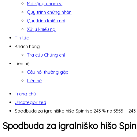
Mở rộng phạm vi
Quy trình chứng nhận
Quy trình khiếu nại
Xử lý khiếu nại
Tin tức
Khách hàng
Tra cứu Chứng chỉ
Liên hệ
Câu hỏi thường gặp
Liên hệ
Trang chủ
Uncategorized
Spodbuda za igralniško hišo Spinrise 243 % na 5555 + 24
Spodbuda za igralniško hišo Spi