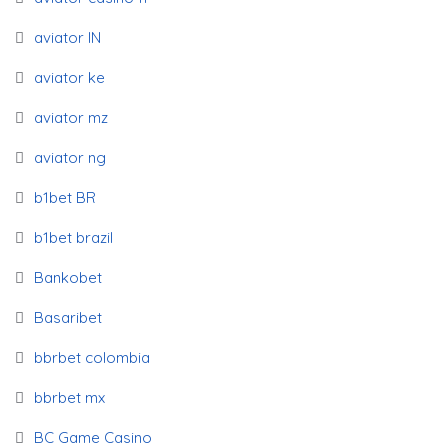
aviator IN
aviator ke
aviator mz
aviator ng
b1bet BR
b1bet brazil
Bankobet
Basaribet
bbrbet colombia
bbrbet mx
BC Game Casino