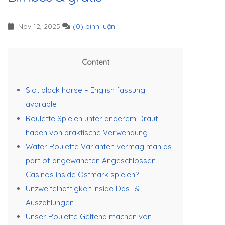
Nov 12, 2025
(0) bình luận
Content
Slot black horse – English fassung
available
Roulette Spielen unter anderem Drauf
haben von praktische Verwendung
Wafer Roulette Varianten vermag man as
part of angewandten Angeschlossen
Casinos inside Ostmark spielen?
Unzweifelhaftigkeit inside Das- &
Auszahlungen
Unser Roulette Geltend machen von