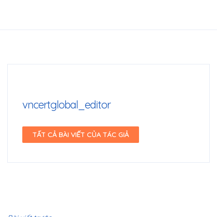
vncertglobal_editor
TẤT CẢ BÀI VIẾT CỦA TÁC GIẢ