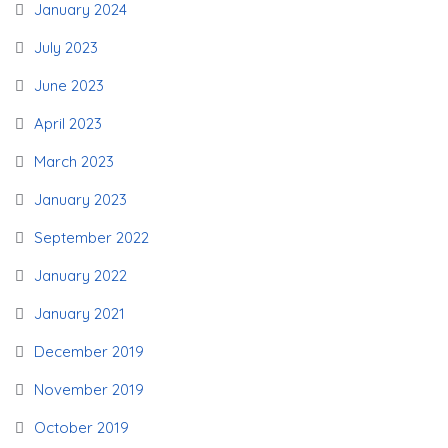
January 2024
July 2023
June 2023
April 2023
March 2023
January 2023
September 2022
January 2022
January 2021
December 2019
November 2019
October 2019