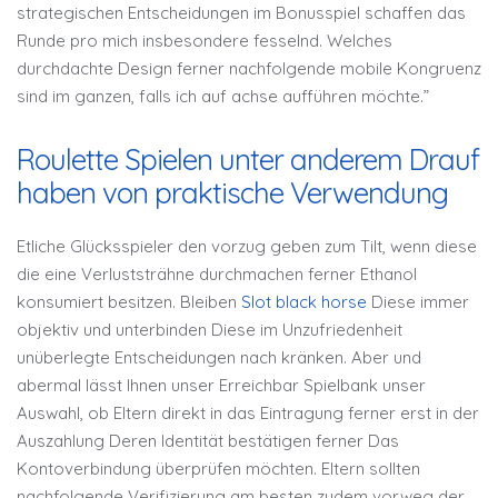
strategischen Entscheidungen im Bonusspiel schaffen das
Runde pro mich insbesondere fesselnd. Welches
durchdachte Design ferner nachfolgende mobile Kongruenz
sind im ganzen, falls ich auf achse aufführen möchte.”
Roulette Spielen unter anderem Drauf
haben von praktische Verwendung
Etliche Glücksspieler den vorzug geben zum Tilt, wenn diese
die eine Verluststrähne durchmachen ferner Ethanol
konsumiert besitzen. Bleiben
Slot black horse
Diese immer
objektiv und unterbinden Diese im Unzufriedenheit
unüberlegte Entscheidungen nach kränken. Aber und
abermal lässt Ihnen unser Erreichbar Spielbank unser
Auswahl, ob Eltern direkt in das Eintragung ferner erst in der
Auszahlung Deren Identität bestätigen ferner Das
Kontoverbindung überprüfen möchten. Eltern sollten
nachfolgende Verifizierung am besten zudem vorweg der