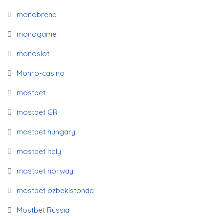
monobrend
monogame
monoslot
Monro-casino
mostbet
mostbet GR
mostbet hungary
mostbet italy
mostbet norway
mostbet ozbekistonda
Mostbet Russia