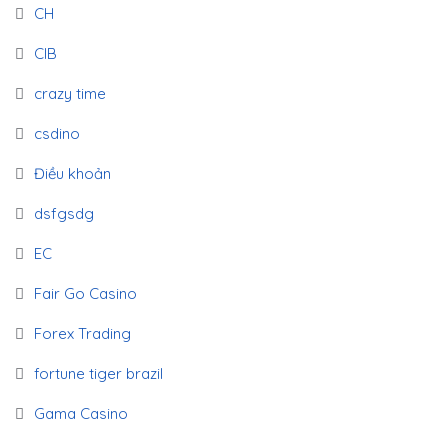
CH
CIB
crazy time
csdino
Điều khoản
dsfgsdg
EC
Fair Go Casino
Forex Trading
fortune tiger brazil
Gama Casino