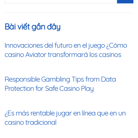
Bài viết gần đây
Innovaciones del futuro en el juego ¿Cómo
casino Aviator transformará los casinos
Responsible Gambling Tips from Data
Protection for Safe Casino Play
¿Es más rentable jugar en línea que en un
casino tradicional