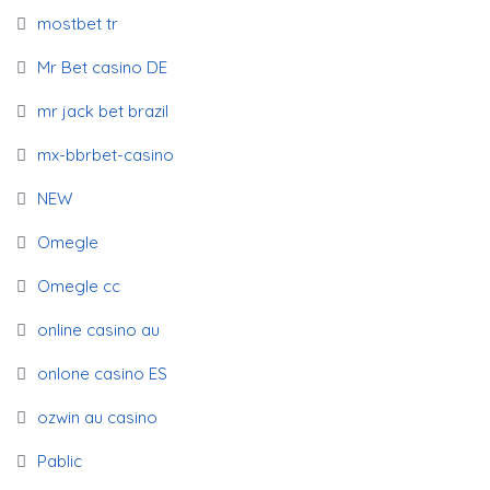
mostbet tr
Mr Bet casino DE
mr jack bet brazil
mx-bbrbet-casino
NEW
Omegle
Omegle cc
online casino au
onlone casino ES
ozwin au casino
Pablic