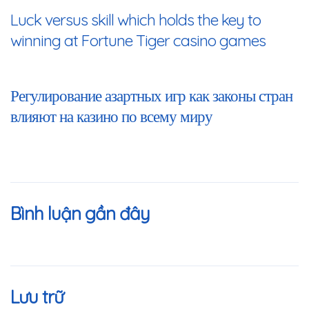
Luck versus skill which holds the key to
winning at Fortune Tiger casino games
Регулирование азартных игр как законы стран
влияют на казино по всему миру
Bình luận gần đây
Lưu trữ