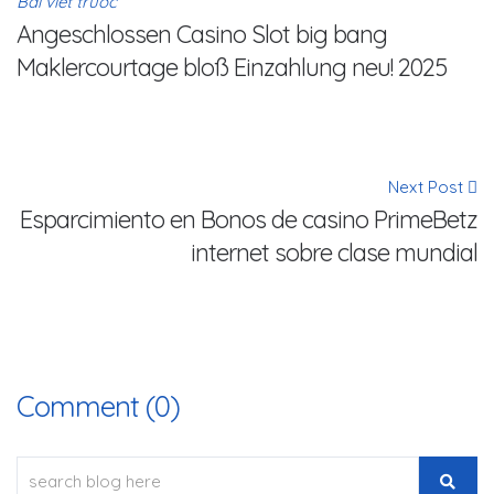
Bài viết trước
Angeschlossen Casino Slot big bang
Maklercourtage bloß Einzahlung neu! 2025
Next Post
Esparcimiento en Bonos de casino PrimeBetz
internet sobre clase mundial
Comment (0)