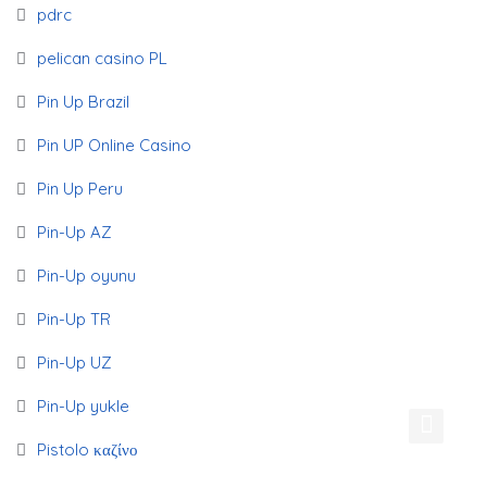
pdrc
pelican casino PL
Pin Up Brazil
Pin UP Online Casino
Pin Up Peru
Pin-Up AZ
Pin-Up oyunu
Pin-Up TR
Pin-Up UZ
Pin-Up yukle
Pistolo καζίνο